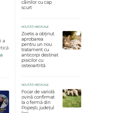
câinilor cu cap
scurt
NOUTĂȚI MEDICALE
Zoetis a obținut
aprobarea
i a
pentru un nou
tică
tratament cu
anticorpi destinat
a
pisicilor cu
osteoartrită
NOUTĂȚI MEDICALE
Focar de variolă
ovină confirmat
la o fermă din
Popești, județul
Iași