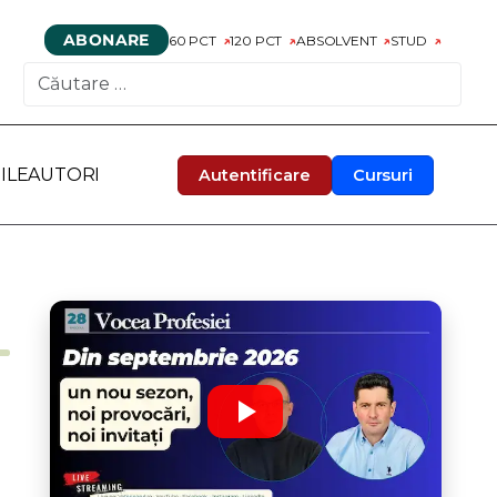
ABONARE
60 PCT
120 PCT
ABSOLVENT
STUD
CAUTARE
ILE
AUTORI
Autentificare
Cursuri