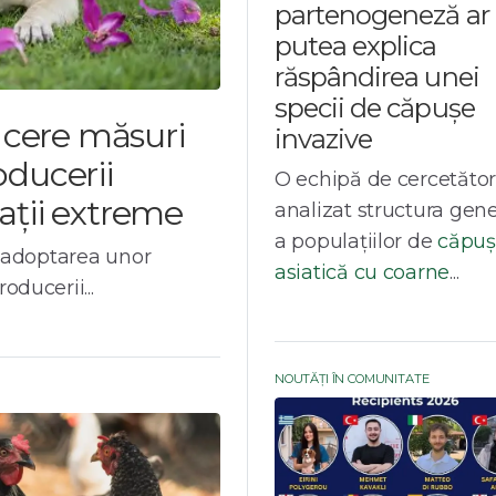
partenogeneză ar
putea explica
răspândirea unei
specii de căpușe
 cere măsuri
invazive
ducerii
O echipă de cercetător
ații extreme
analizat structura gene
a populațiilor de
căpuș
ă adoptarea unor
asiatică cu coarne
...
ducerii...
NOUTĂȚI ÎN COMUNITATE