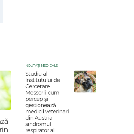
NOUTĂȚI MEDICALE
Studiu al
Institutului de
Cercetare
Messerli: cum
percep și
gestionează
medicii veterinari
din Austria
ază
sindromul
rin
respirator al