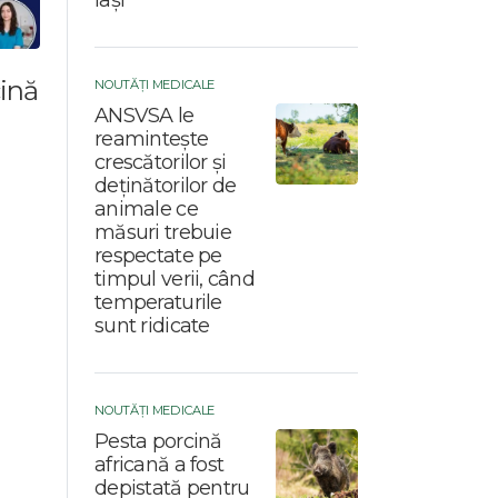
ină
NOUTĂȚI MEDICALE
ANSVSA le
reamintește
crescătorilor și
deținătorilor de
animale ce
măsuri trebuie
respectate pe
timpul verii, când
temperaturile
sunt ridicate
NOUTĂȚI MEDICALE
Pesta porcină
africană a fost
depistată pentru