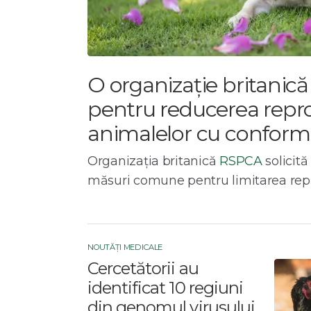
O organizație britanică
pentru reducerea repro
animalelor cu conform
Organizația britanică
RSPCA
solicit
măsuri comune pentru limitarea repro
NOUTĂȚI MEDICALE
Cercetătorii au
identificat 10 regiuni
din genomul virusului