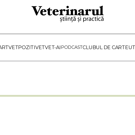
ARTVET
POZITIVET
VET-AI
PODCAST
CLUBUL DE CARTE
UT