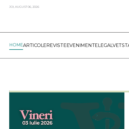
JOI,
AUGUST
06,
2026
HOME
ARTICOLE
REVISTE
EVENIMENTE
LEGALVET
ST