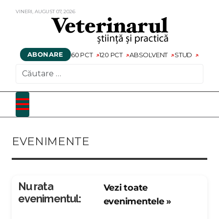
VINERI,
AUGUST
07,
2026
ABONARE
60 PCT
120 PCT
ABSOLVENT
STUD
CAUTARE
EVENIMENTE
Nu rata
Vezi toate
evenimentul:
evenimentele »