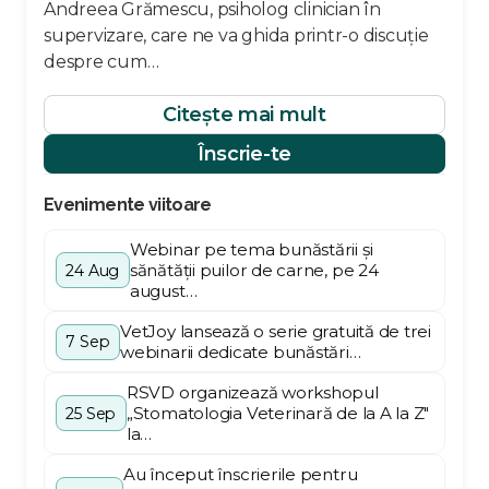
Andreea Grămescu, psiholog clinician în
supervizare, care ne va ghida printr-o discuție
despre cum…
Citește mai mult
Înscrie-te
Evenimente viitoare
Webinar pe tema bunăstării și
sănătății puilor de carne, pe 24
24 Aug
august…
VetJoy lansează o serie gratuită de trei
7 Sep
webinarii dedicate bunăstări…
RSVD organizează workshopul
„Stomatologia Veterinară de la A la Z"
25 Sep
la…
Au început înscrierile pentru