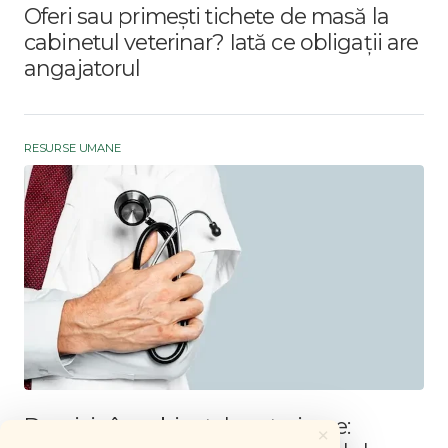
Oferi sau primești tichete de masă la
cabinetul veterinar? Iată ce obligații are
angajatorul
RESURSE UMANE
Demisia în cabinetele veterinare:
×