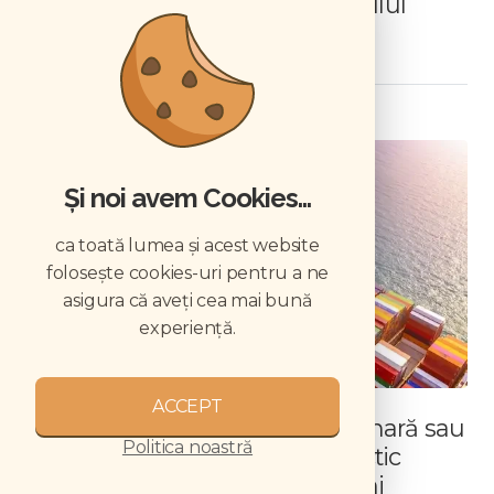
obligațiile angajatorului și calculul
corect al preavizului
MANAGEMENT
Și noi avem Cookies...
ca toată lumea și acest website
folosește cookies-uri pentru a ne
asigura că aveți cea mai bună
experiență.
ACCEPT
Cum importați aparatură veterinară sau
Politica noastră
produse din afara UE: ghid practic
pentru medicii veterinari români