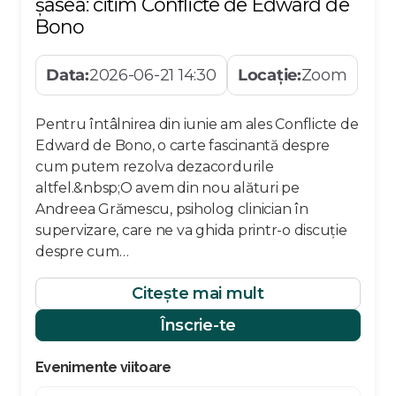
șasea: citim Conflicte de Edward de
Bono
Data:
2026-06-21 14:30
Locație:
Zoom
Pentru întâlnirea din iunie am ales Conflicte de
Edward de Bono, o carte fascinantă despre
cum putem rezolva dezacordurile
altfel.&nbsp;O avem din nou alături pe
Andreea Grămescu, psiholog clinician în
supervizare, care ne va ghida printr-o discuție
despre cum…
Citește mai mult
Înscrie-te
Evenimente viitoare