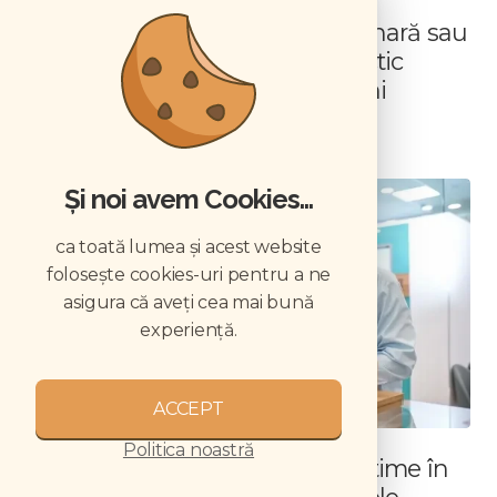
Cum importați aparatură veterinară sau
produse din afara UE: ghid practic
pentru medicii veterinari români
RESURSE UMANE
Și noi avem Cookies...
ca toată lumea și acest website
folosește cookies-uri pentru a ne
asigura că aveți cea mai bună
experiență.
ACCEPT
Politica noastră
Suprataxarea contractelor part-time în