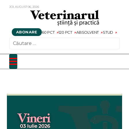
JOI,
AUGUST
06,
2026
ABONARE
60 PCT
120 PCT
ABSOLVENT
STUD
CAUTARE