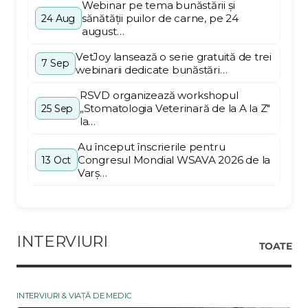
Webinar pe tema bunăstării și
sănătății puilor de carne, pe 24
24 Aug
august…
VetJoy lansează o serie gratuită de trei
7 Sep
webinarii dedicate bunăstări…
RSVD organizează workshopul
„Stomatologia Veterinară de la A la Z"
25 Sep
la…
Au început înscrierile pentru
Congresul Mondial WSAVA 2026 de la
13 Oct
Varș…
INTERVIURI
TOATE
INTERVIURI & VIAȚĂ DE MEDIC