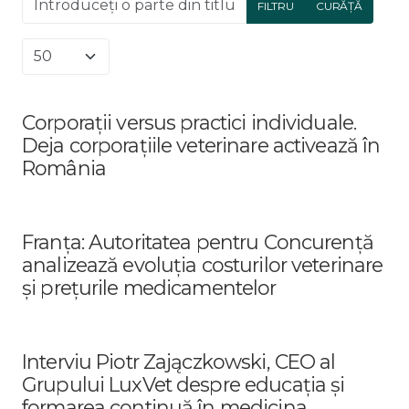
FILTRU
CURĂȚĂ
Afișare #
Corporații versus practici individuale.
Deja corporațiile veterinare activează în
România
Franța: Autoritatea pentru Concurență
analizează evoluția costurilor veterinare
și prețurile medicamentelor
Interviu Piotr Zajączkowski, CEO al
Grupului LuxVet despre educația și
formarea continuă în medicina