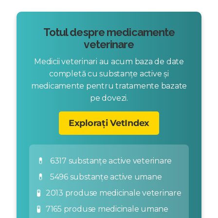
Totul despre medicamente
veterinare
Medicii veterinari au acum baza de date
completă cu substanțe active și
medicamente pentru tratamente bazate
pe dovezi.
Explorați VetIndex
💊
6317 substanțe active veterinare
💊
5496 substanțe active umane
🧪
2013 produse medicinale veterinare
🧪
7165 produse medicinale umane