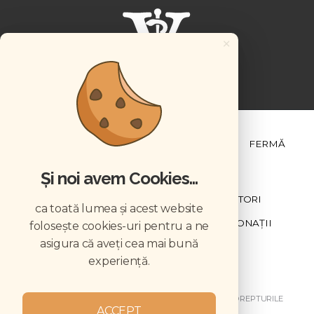
×
ȘTIINȚĂ ȘI PRACTICĂ
BUSINESS
PET
FERMĂ
Și noi avem Cookies...
NEWSLETTER
ABONARE
CONTRIBUTORI
ca toată lumea și acest website
DESCĂRCĂRI
ACREDITARE CMVRO
DONAȚII
folosește cookies-uri pentru a ne
asigura că aveți cea mai bună
CHESTIONAR
experiență.
COPYRIGHT © 2026 REVISTELE VETERINARUL. TOATE DREPTURILE
ACCEPT
REZERVATE.