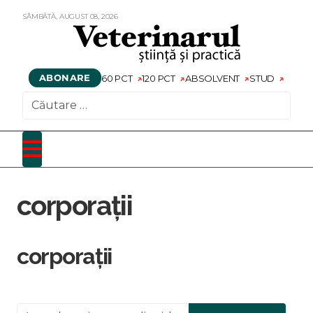
SÂMBĂTĂ,
AUGUST
08,
2026
ABONARE
60 PCT
120 PCT
ABSOLVENT
STUD
CAUTARE
corporații
corporații
Introduceți o parte din titlu.