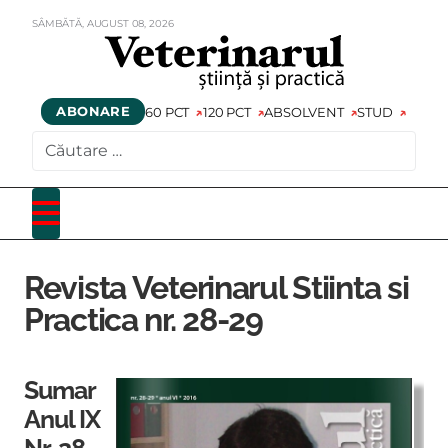
SÂMBĂTĂ,
AUGUST
08,
2026
ABONARE
60 PCT
120 PCT
ABSOLVENT
STUD
CAUTARE
Revista Veterinarul Stiinta si
Practica nr. 28-29
Sumar
Anul IX