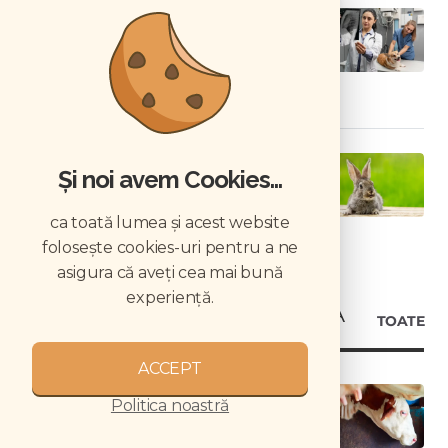
Sindromul de detresă respiratorie
acută
Particularități de anatomie și
Și noi avem Cookies...
fiziologie dentară la iepurele
european
ca toată lumea și acest website
folosește cookies-uri pentru a ne
asigura că aveți cea mai bună
experiență.
NOUTĂȚI MEDICALE FERMA
TOATE
ACCEPT
Avortul și mortalitatea perinatală
Politica noastră
la bovine: investigație, cauze și
prevenție