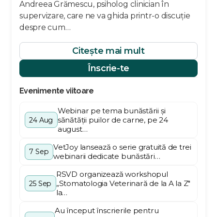
Andreea Grămescu, psiholog clinician în
supervizare, care ne va ghida printr-o discuție
despre cum…
Citește mai mult
Înscrie-te
Evenimente viitoare
Webinar pe tema bunăstării și
sănătății puilor de carne, pe 24
24 Aug
august…
VetJoy lansează o serie gratuită de trei
7 Sep
webinarii dedicate bunăstări…
RSVD organizează workshopul
„Stomatologia Veterinară de la A la Z"
25 Sep
la…
Au început înscrierile pentru