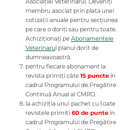
Asociației Veterinarul. Deveniți
membru asociat prin plata unei
cotizații anuale pentru secțiunea
pe care o doriți sau pentru toate.
Achiziționați pe
Abonamentele
Veterinaru
l
planul dorit de
dumneavoastră.
pentru fiecare abonament la
revista primiți câte
15 puncte
în
cadrul Programului de Pregătire
Continuă Anual al CMRO.
la achiziția unui pachet cu toate
revistele primiti
60 de punte
în
cadrul Programului de Pregătire