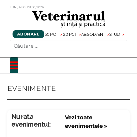
LUNI,
AUGUST
10,
2026
ABONARE
60 PCT
120 PCT
ABSOLVENT
STUD
CAUTARE
EVENIMENTE
Nu rata
Vezi toate
evenimentul:
evenimentele »