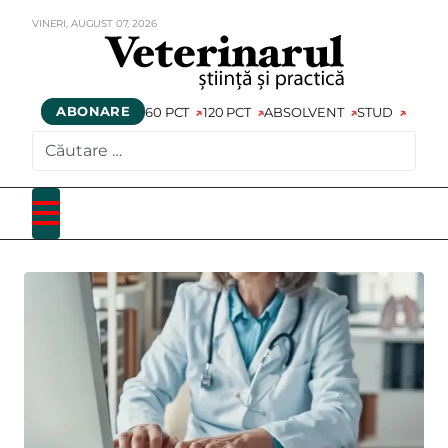
VINERI,
AUGUST
07,
2026
ABONARE
60 PCT
120 PCT
ABSOLVENT
STUD
CAUTARE