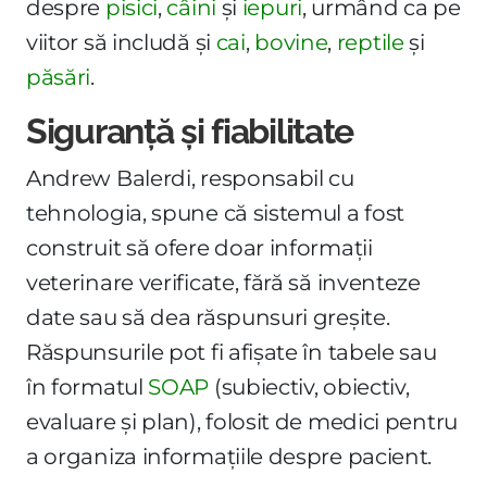
despre
pisici
,
câini
și
iepuri
, urmând ca pe
viitor să includă și
cai
,
bovine
,
reptile
și
păsări
.
Siguranță și fiabilitate
Andrew Balerdi, responsabil cu
tehnologia, spune că sistemul a fost
construit să ofere doar informații
veterinare verificate, fără să inventeze
date sau să dea răspunsuri greșite.
Răspunsurile pot fi afișate în tabele sau
în formatul
SOAP
(subiectiv, obiectiv,
evaluare și plan), folosit de medici pentru
a organiza informațiile despre pacient.