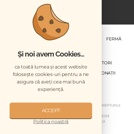
ȘTIINȚĂ ȘI PRACTICĂ
BUSINESS
PET
FERMĂ
Și noi avem Cookies...
NEWSLETTER
ABONARE
CONTRIBUTORI
ca toată lumea și acest website
DESCĂRCĂRI
ACREDITARE CMVRO
DONAȚII
folosește cookies-uri pentru a ne
asigura că aveți cea mai bună
CHESTIONAR
experiență.
COPYRIGHT © 2026 REVISTELE VETERINARUL. TOATE DREPTURILE
ACCEPT
REZERVATE.
DESPRE NOI
GDPR
MY GDPR
TERMENI ȘI CONDIȚII
Politica noastră
DISCLAIMER
ARHIVA NEWSLETTER
CODUL DE ETICĂ
MEDIA KIT