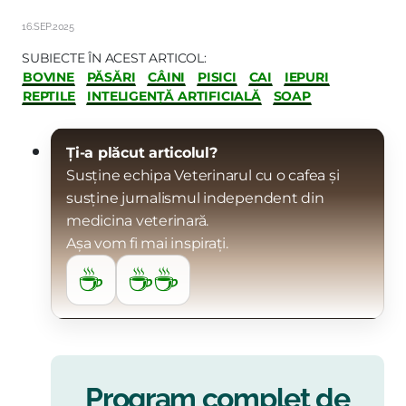
16.SEP.2025
SUBIECTE ÎN ACEST ARTICOL:
BOVINE
PĂSĂRI
CÂINI
PISICI
CAI
IEPURI
REPTILE
INTELIGENȚĂ ARTIFICIALĂ
SOAP
Ți-a plăcut articolul?
Susține echipa Veterinarul cu o cafea și
susține jurnalismul independent din
medicina veterinară.
Așa vom fi mai inspirați.
☕
☕☕
Program complet de