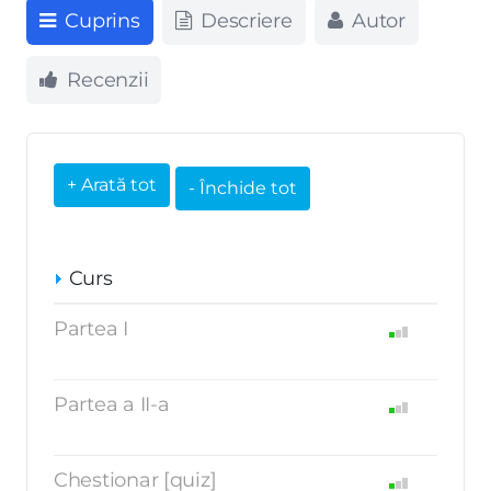
Cuprins
Descriere
Autor
Recenzii
Curs
Partea I
Partea a II-a
Chestionar [quiz]