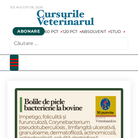
JOI,
AUGUST
06,
2026
ABONARE
60 PCT
120 PCT
ABSOLVENT
STUD
CAUTARE