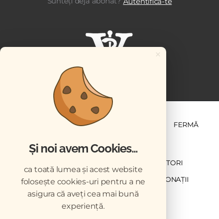
Sunteți deja abonat?
Autentifică-te
×
ȘTIINȚĂ ȘI PRACTICĂ
BUSINESS
PET
FERMĂ
Și noi avem Cookies...
NEWSLETTER
ABONARE
CONTRIBUTORI
ca toată lumea și acest website
DESCĂRCĂRI
ACREDITARE CMVRO
DONAȚII
folosește cookies-uri pentru a ne
asigura că aveți cea mai bună
CHESTIONAR
experiență.