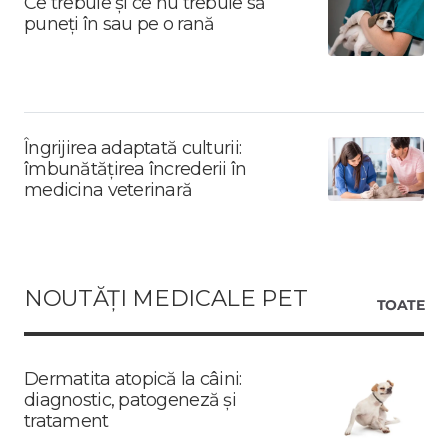
Ce trebuie și ce nu trebuie să
puneți în sau pe o rană
Îngrijirea adaptată culturii:
îmbunătățirea încrederii în
medicina veterinară
NOUTĂȚI MEDICALE PET
TOATE
Dermatita atopică la câini:
diagnostic, patogeneză și
tratament