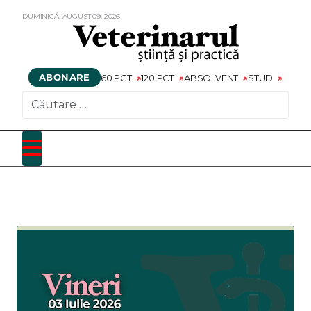
DUMINICĂ,
AUGUST
09,
2026
ABONARE
60 PCT
120 PCT
ABSOLVENT
STUD
CAUTARE