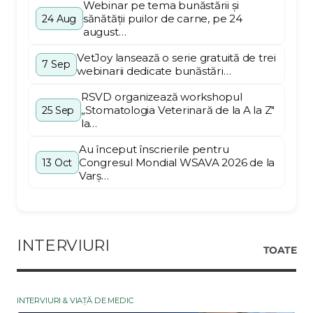
Webinar pe tema bunăstării și
sănătății puilor de carne, pe 24
24 Aug
august…
VetJoy lansează o serie gratuită de trei
7 Sep
webinarii dedicate bunăstări…
RSVD organizează workshopul
„Stomatologia Veterinară de la A la Z"
25 Sep
la…
Au început înscrierile pentru
Congresul Mondial WSAVA 2026 de la
13 Oct
Varș…
INTERVIURI
TOATE
INTERVIURI & VIAȚĂ DE MEDIC