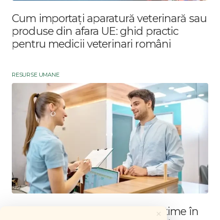
Cum importați aparatură veterinară sau
produse din afara UE: ghid practic
pentru medicii veterinari români
RESURSE UMANE
Suprataxarea contractelor part-time în
×