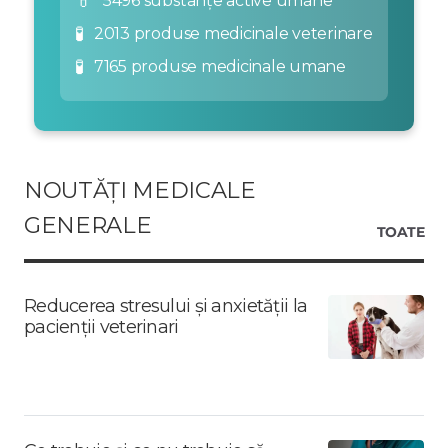
💊
5496 substanțe active umane
🧪
2013 produse medicinale veterinare
🧪
7165 produse medicinale umane
NOUTĂȚI MEDICALE
GENERALE
TOATE
Reducerea stresului și anxietății la
pacienții veterinari