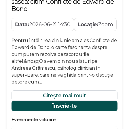
șasea: citim Conflicte de Edward de
Bono
Data:
2026-06-21 14:30
Locație:
Zoom
Pentru întâlnirea din iunie am ales Conflicte de
Edward de Bono, o carte fascinantă despre
cum putem rezolva dezacordurile
altfel.&nbsp;O avem din nou alături pe
Andreea Grămescu, psiholog clinician în
supervizare, care ne va ghida printr-o discuție
despre cum…
Citește mai mult
Înscrie-te
Evenimente viitoare