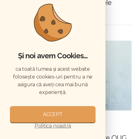
2026: ce trebuie să știe cabinetele
veterinare
MANAGEMENT
Și noi avem Cookies...
ca toată lumea și acest website
folosește cookies-uri pentru a ne
asigura că aveți cea mai bună
experiență.
ACCEPT
Noi obligații de protecție a
Politica noastră
consumatorilor pentru medicii
veterinari și cabinetele veterinare OUG