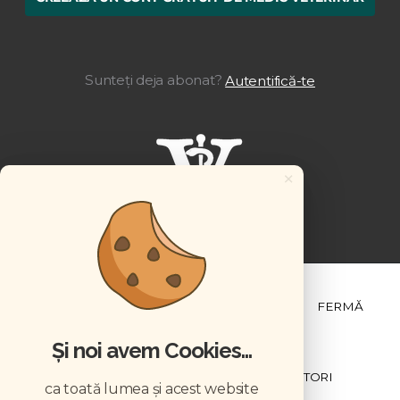
Sunteți deja abonat?
Autentifică-te
×
ȘTIINȚĂ ȘI PRACTICĂ
BUSINESS
PET
FERMĂ
Și noi avem Cookies...
NEWSLETTER
ABONARE
CONTRIBUTORI
ca toată lumea și acest website