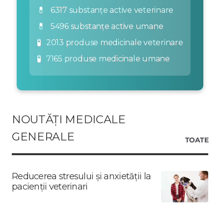
💊
6317 substanțe active veterinare
💊
5496 substanțe active umane
🧪
2013 produse medicinale veterinare
🧪
7165 produse medicinale umane
NOUTĂȚI MEDICALE
GENERALE
TOATE
Reducerea stresului și anxietății la
pacienții veterinari