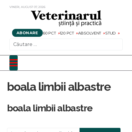
VINERI,
AUGUST
07,
2026
ABONARE
60 PCT
120 PCT
ABSOLVENT
STUD
CAUTARE
boala limbii albastre
boala limbii albastre
Introduceți o parte din titlu.