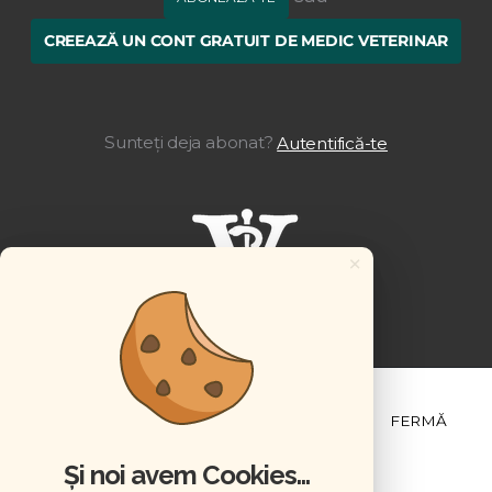
CREEAZĂ UN CONT GRATUIT DE MEDIC VETERINAR
Sunteți deja abonat?
Autentifică-te
×
ȘTIINȚĂ ȘI PRACTICĂ
BUSINESS
PET
FERMĂ
Și noi avem Cookies...