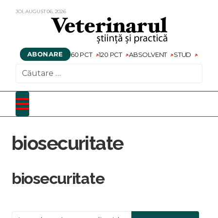
JOI,
AUGUST
06,
2026
ABONARE
60 PCT
120 PCT
ABSOLVENT
STUD
CAUTARE
biosecuritate
biosecuritate
Introduceți o parte din titlu.