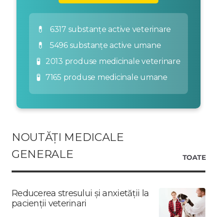
💊
6317 substanțe active veterinare
💊
5496 substanțe active umane
🧪
2013 produse medicinale veterinare
🧪
7165 produse medicinale umane
NOUTĂȚI MEDICALE
GENERALE
TOATE
Reducerea stresului și anxietății la
pacienții veterinari