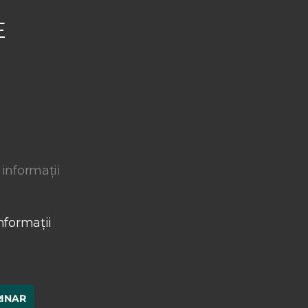
E
 informații
nformații
RINAR