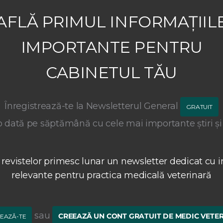
AFLĂ PRIMUL INFORMAȚIIL
IMPORTANTE PENTRU
CABINETUL TĂU
Înregistrează-te la Newsletterul General
GRATUIT
 dată pe săptămână cu cele mai importante știri și
 revistelor primesc lunar un newsletter dedicat cu i
relevante pentru practica medicală veterinară
sau
CREEAZĂ UN CONT GRATUIT DE MEDIC VETE
EAZĂ-TE