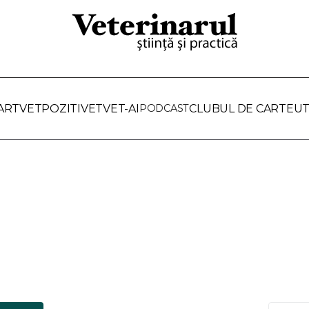
ARTVET
POZITIVET
VET-AI
PODCAST
CLUBUL DE CARTE
UT