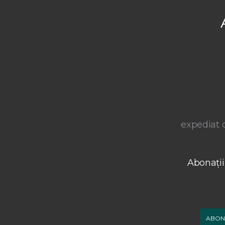
expediat o
Abonații
ABON