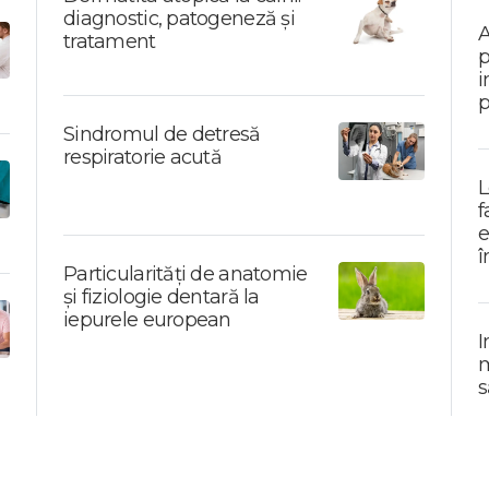
diagnostic, patogeneză și
A
tratament
p
i
p
Sindromul de detresă
respiratorie acută
L
f
e
î
Particularități de anatomie
și fiziologie dentară la
iepurele european
I
m
s