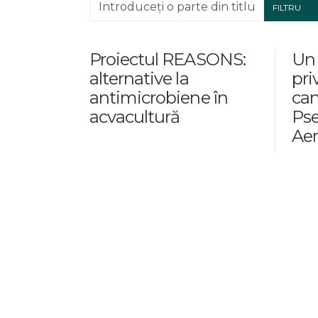
Introduceți o parte din titlu.
FILTRU
Proiectul REASONS:
Un 
alternative la
pri
antimicrobiene în
can
acvacultură
Ps
Ae