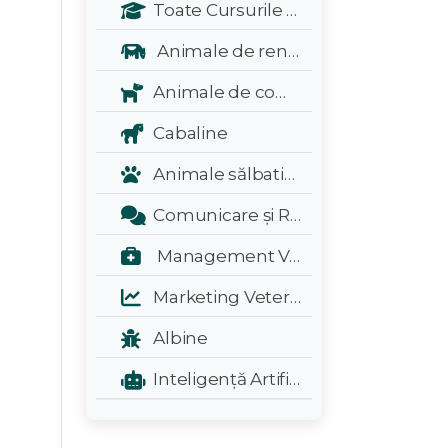
Toate Cursurile Veterinarul:
Animale de renta
Animale de companie
Cabaline
Animale sălbatice și exotice
Comunicare și Relații Publice
Management Veterinar
Marketing Veterinar
Albine
Inteligență Artificială - A.I.