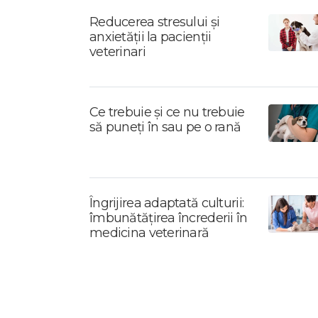
Reducerea stresului și
anxietății la pacienții
veterinari
Ce trebuie și ce nu trebuie
să puneți în sau pe o rană
Îngrijirea adaptată culturii:
îmbunătățirea încrederii în
medicina veterinară