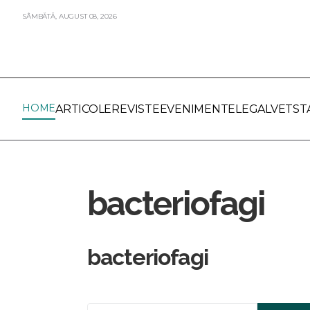
SÂMBĂTĂ,
AUGUST
08,
2026
HOME
ARTICOLE
REVISTE
EVENIMENTE
LEGALVET
ST
bacteriofagi
bacteriofagi