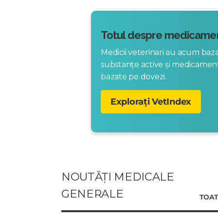
Totul despre medicamen
Medicii veterinari au acum ba
substanțe active și medicame
bazate pe dovezi.
Explorați VetIndex
NOUTĂȚI MEDICALE
GENERALE
TOAT