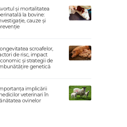
vortul și mortalitatea
erinatală la bovine:
nvestigație, cauze și
revenție
ongevitatea scroafelor,
actori de risc, impact
conomic și strategii de
mbunătățire genetică
mportanța implicării
edicilor veterinari în
ănătatea ovinelor