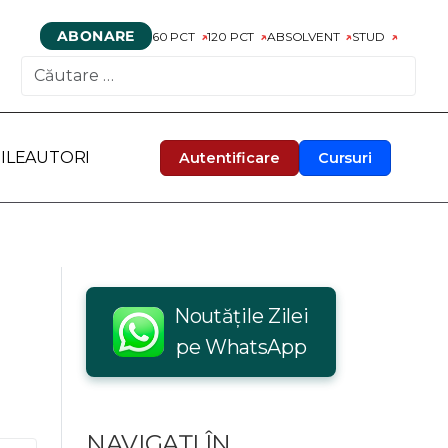
ABONARE
60 PCT
120 PCT
ABSOLVENT
STUD
CAUTARE
ILE
AUTORI
Autentificare
Cursuri
Noutățile Zilei
pe WhatsApp
NAVIGAȚI ÎN