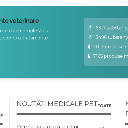
te veterinare
💊
6317 substanțe
za de date completă cu
💊
5496 substanț
nte pentru tratamente
🧪
2013 produse m
🧪
7165 produse 
NOUTĂȚI MEDICALE PET
TOATE
E
Dermatita atopică la câini: