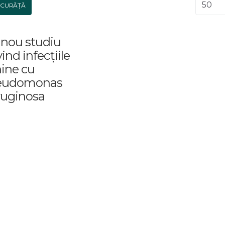
Afișar
CURĂȚĂ
nou studiu
vind infecțiile
ine cu
eudomonas
ruginosa