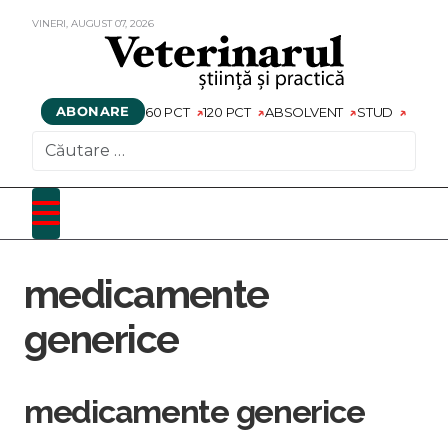
VINERI,
AUGUST
07,
2026
ABONARE
60 PCT
120 PCT
ABSOLVENT
STUD
CAUTARE
medicamente
generice
medicamente generice