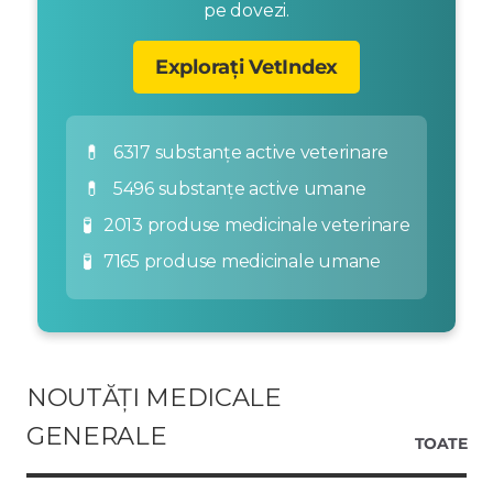
pe dovezi.
Explorați VetIndex
💊
6317 substanțe active veterinare
💊
5496 substanțe active umane
🧪
2013 produse medicinale veterinare
🧪
7165 produse medicinale umane
NOUTĂȚI MEDICALE
GENERALE
TOATE