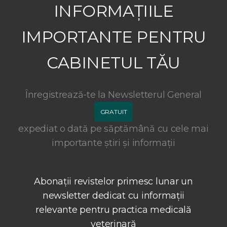
INFORMAȚIILE
IMPORTANTE PENTRU
CABINETUL TĂU
Înregistrează-te la Newsletterul General
GRATUIT
expediat o dată pe săptămână cu cele mai
importante știri și informații
Abonații revistelor primesc lunar un
newsletter dedicat cu informații
relevante pentru practica medicală
veterinară