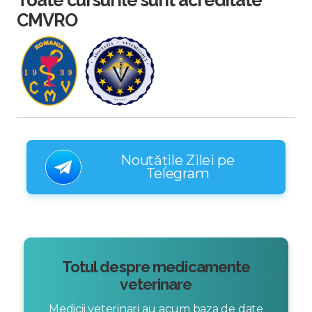
Toate cursurile sunt acreditate
CMVRO
Noutățile Zilei pe
Telegram
Totul despre medicamente
veterinare
Medicii veterinari au acum baza de date