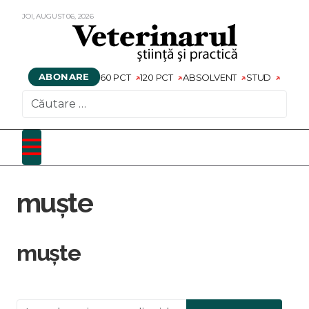
JOI,
AUGUST
06,
2026
ABONARE
60 PCT
120 PCT
ABSOLVENT
STUD
CAUTARE
muște
muște
Introduceți o parte din titlu.