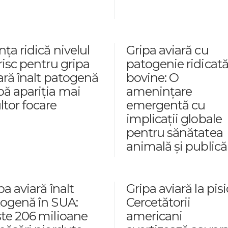
nța ridică nivelul
Gripa aviară cu
risc pentru gripa
patogenie ridicată
ară înalt patogenă
bovine: O
ă apariția mai
amenințare
tor focare
emergentă cu
implicații globale
pentru sănătatea
animală și publică
pa aviară înalt
Gripa aviară la pisic
ogenă în SUA:
Cercetătorii
te 206 milioane
americani