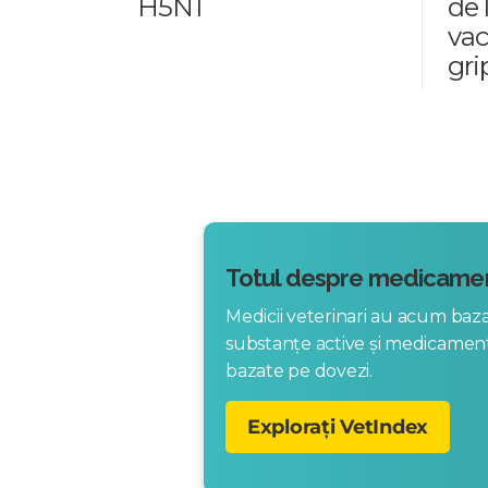
H5N1
de 
vac
gri
Totul despre medicamen
Medicii veterinari au acum ba
substanțe active și medicame
bazate pe dovezi.
Explorați VetIndex