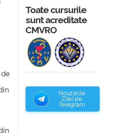
a
Toate cursurile
sunt acreditate
CMVRO
i de
din
Noutățile
Zilei pe
Telegram
din