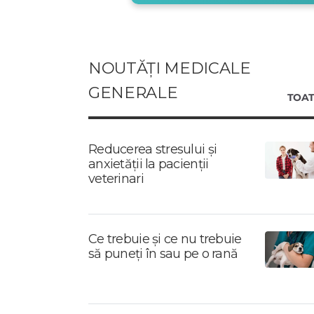
NOUTĂȚI MEDICALE
GENERALE
TOAT
Reducerea stresului și
anxietății la pacienții
veterinari
Ce trebuie și ce nu trebuie
să puneți în sau pe o rană