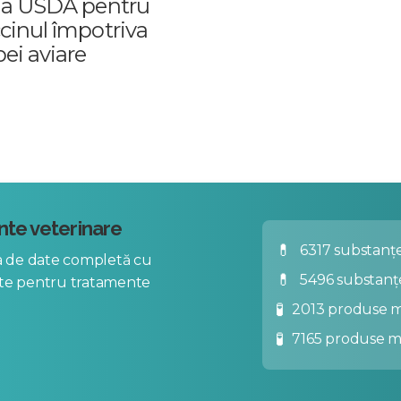
la USDA pentru
cinul împotriva
pei aviare
te veterinare
💊
6317 substanțe
za de date completă cu
💊
5496 substanț
nte pentru tratamente
🧪
2013 produse m
🧪
7165 produse 