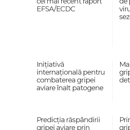
cel mai recent raport
de 
EFSA/ECDC
vir
sez
Inițiativă
Mai
internațională pentru
gri
combaterea gripei
det
aviare înalt patogene
Predicția răspândirii
Pri
gripei aviare prin
gri