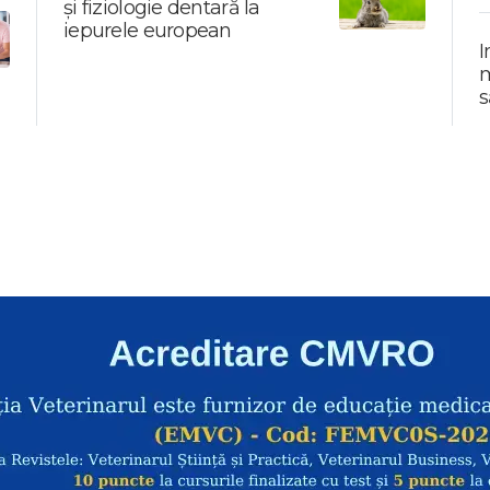
și fiziologie dentară la
iepurele european
I
m
s