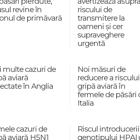
păsări pierdute,
avertizează asupr
usul revine în
riscului de
onul de primăvară
transmitere la
oameni și cer
supraveghere
urgentă
 multe cazuri de
Noi măsuri de
pă aviară
reducere a risculu
ectate în Anglia
gripă aviară în
fermele de păsări 
Italia
mele cazuri de
Riscul introducerii
pă aviară H5N1
genotipului HPAI 