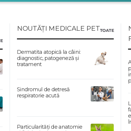
NOUTĂȚI MEDICALE PET
TOATE
E
Dermatita atopică la câini:
diagnostic, patogeneză și
A
tratament
p
i
p
Sindromul de detresă
respiratorie acută
L
f
e
î
Particularități de anatomie