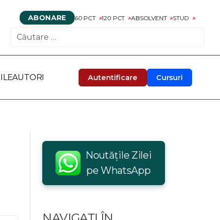
ABONARE
60 PCT
120 PCT
ABSOLVENT
STUD
CAUTARE
ILE
AUTORI
Autentificare
Cursuri
Noutățile Zilei
pe WhatsApp
NAVIGAȚI ÎN