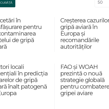
Afișar
CURĂȚĂ
cetări în
Creșterea cazurilo
fășurare pentru
gripă aviară în
contaminarea
Europa și
telui de gripă
recomandările
ară
autorităților
tori locali
FAO și WOAH
ențiali în predicția
prezintă o nouă
arelor de gripă
strategie globală
ară înalt patogenă
pentru combater
Europa
gripei aviare