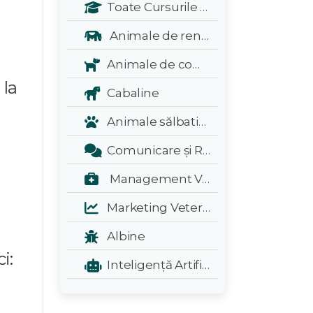
Toate Cursurile Veterinarul:
Animale de renta
Animale de companie
 la
Cabaline
Animale sălbatice și exotice
Comunicare și Relații Publice
Management Veterinar
Marketing Veterinar
Albine
i:
Inteligență Artificială - A.I.