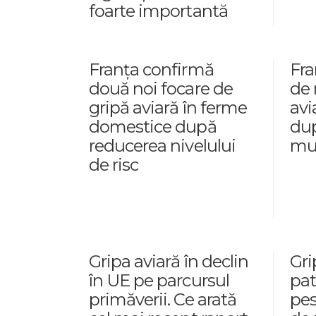
foarte importantă
Franța confirmă
Fra
două noi focare de
de 
gripă aviară în ferme
avi
domestice după
dup
reducerea nivelului
mul
de risc
Gripa aviară în declin
Gri
în UE pe parcursul
pat
primăverii. Ce arată
pes