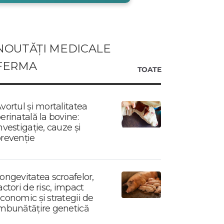
NOUTĂȚI MEDICALE
FERMA
TOATE
vortul și mortalitatea
erinatală la bovine:
nvestigație, cauze și
revenție
ongevitatea scroafelor,
actori de risc, impact
conomic și strategii de
mbunătățire genetică