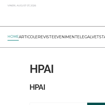
VINERI,
AUGUST
07,
2026
HOME
ARTICOLE
REVISTE
EVENIMENTE
LEGALVET
ST
HPAI
HPAI