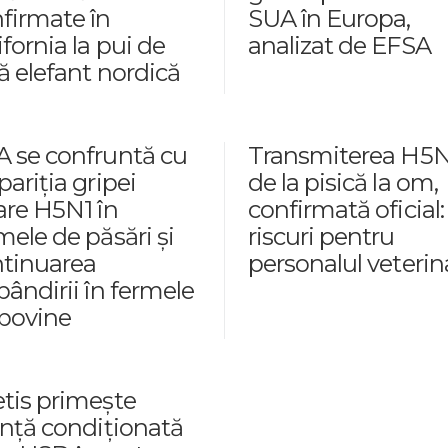
firmate în
SUA în Europa,
ifornia la pui de
analizat de EFSA
ă elefant nordică
 se confruntă cu
Transmiterea H5N
pariția gripei
de la pisică la om,
are H5N1 în
confirmată oficial:
mele de păsări și
riscuri pentru
tinuarea
personalul veterin
pândirii în fermele
bovine
tis primește
ență condiționată