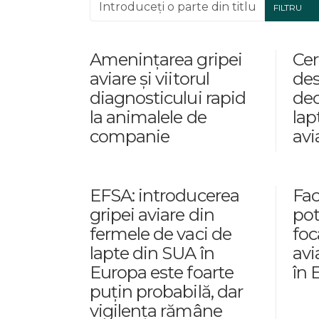
Introduceți o parte din titlu.
FILTRU
Amenințarea gripei
Cer
aviare și viitorul
des
diagnosticului rapid
de
la animalele de
lap
companie
avi
EFSA: introducerea
Fac
gripei aviare din
pot
fermele de vaci de
foc
lapte din SUA în
avi
Europa este foarte
în 
puțin probabilă, dar
vigilența rămâne