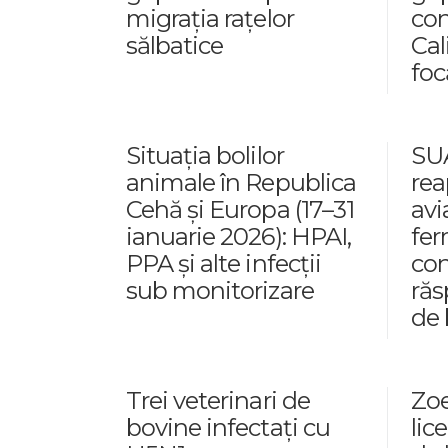
migrația rațelor
con
sălbatice
Cal
foc
Situația bolilor
SUA
animale în Republica
rea
Cehă și Europa (17–31
avi
ianuarie 2026): HPAI,
fer
PPA și alte infecții
con
sub monitorizare
răs
de 
Trei veterinari de
Zoe
bovine infectați cu
lic