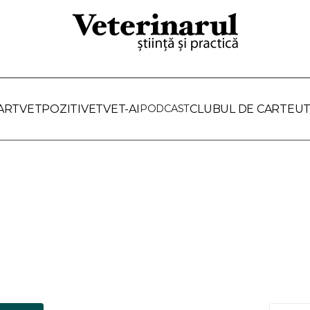
ARTVET
POZITIVET
VET-AI
PODCAST
CLUBUL DE CARTE
UT