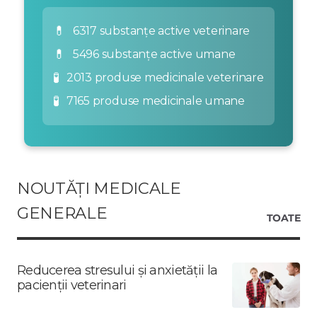
💊
6317 substanțe active veterinare
💊
5496 substanțe active umane
🧪
2013 produse medicinale veterinare
🧪
7165 produse medicinale umane
NOUTĂȚI MEDICALE
GENERALE
TOATE
Reducerea stresului și anxietății la
pacienții veterinari