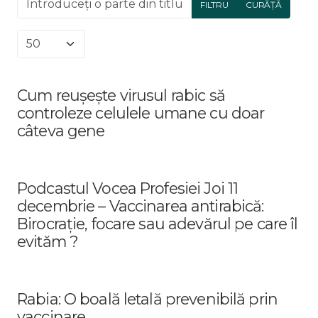
FILTRU
CURĂȚĂ
Afișare #
Cum reușește virusul rabic să
controleze celulele umane cu doar
câteva gene
Podcastul Vocea Profesiei Joi 11
decembrie – Vaccinarea antirabică:
Birocrație, focare sau adevărul pe care îl
evităm ?
Rabia: O boală letală prevenibilă prin
vaccinare