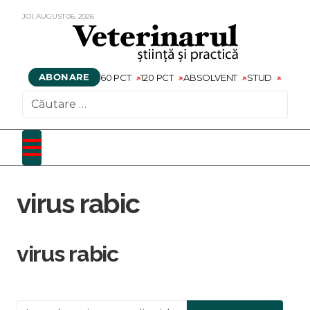
JOI,
AUGUST
06,
2026
ABONARE
60 PCT
120 PCT
ABSOLVENT
STUD
CAUTARE
virus rabic
virus rabic
Introduceți o parte din titlu.