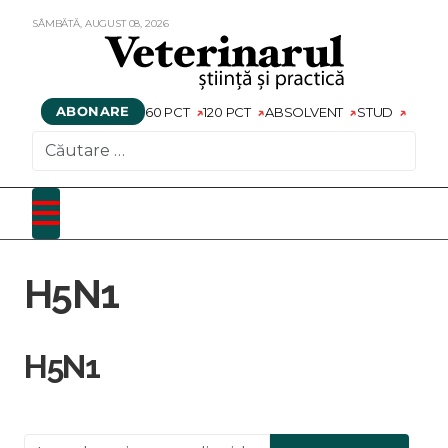
SÂMBĂTĂ,
AUGUST
08,
2026
ABONARE
60 PCT
120 PCT
ABSOLVENT
STUD
CAUTARE
H5N1
H5N1
Introduceți o parte din titlu.