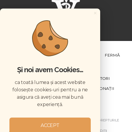
×
ȘTIINȚĂ ȘI PRACTICĂ
BUSINESS
PET
FERMĂ
Și noi avem Cookies...
NEWSLETTER
ABONARE
CONTRIBUTORI
ca toată lumea și acest website
DESCĂRCĂRI
ACREDITARE CMVRO
DONAȚII
folosește cookies-uri pentru a ne
asigura că aveți cea mai bună
CHESTIONAR
experiență.
COPYRIGHT © 2026 REVISTELE VETERINARUL. TOATE DREPTURILE
ACCEPT
REZERVATE.
DESPRE NOI
GDPR
MY GDPR
TERMENI ȘI CONDIȚII