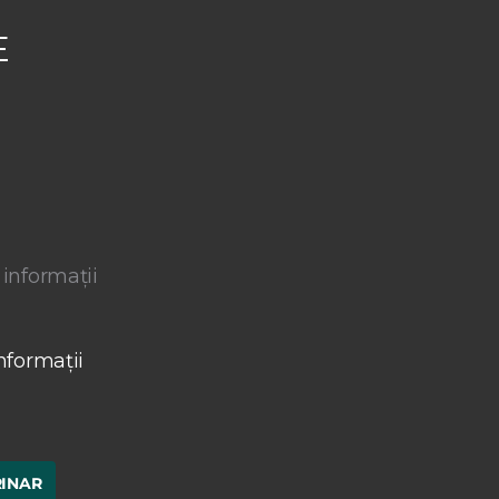
E
 informații
nformații
RINAR