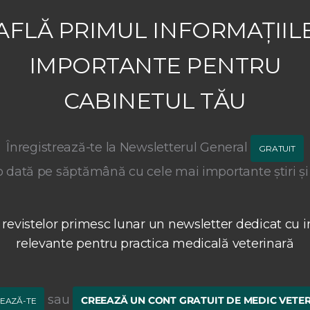
AFLĂ PRIMUL INFORMAȚIIL
IMPORTANTE PENTRU
CABINETUL TĂU
Înregistrează-te la Newsletterul General
GRATUIT
 dată pe săptămână cu cele mai importante știri și
 revistelor primesc lunar un newsletter dedicat cu i
relevante pentru practica medicală veterinară
sau
CREEAZĂ UN CONT GRATUIT DE MEDIC VETE
EAZĂ-TE