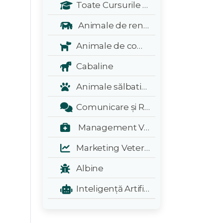
Toate Cursurile Veterinarul:
Animale de renta
Animale de companie
Cabaline
Animale sălbatice și exotice
Comunicare și Relații Publice
Management Veterinar
Marketing Veterinar
Albine
Inteligență Artificială - A.I.