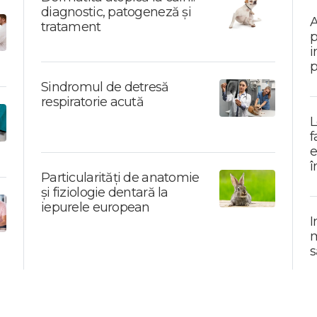
diagnostic, patogeneză și
A
tratament
p
i
p
Sindromul de detresă
respiratorie acută
L
f
e
î
Particularități de anatomie
și fiziologie dentară la
iepurele european
I
m
s