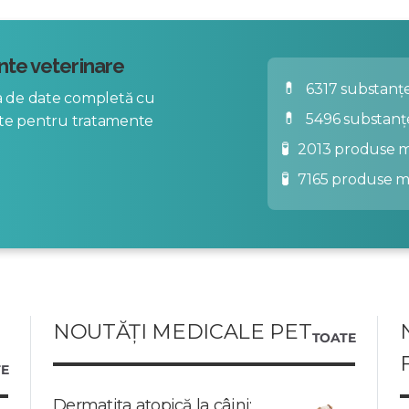
te veterinare
💊
6317 substanțe
za de date completă cu
💊
5496 substanț
nte pentru tratamente
🧪
2013 produse m
🧪
7165 produse 
NOUTĂȚI MEDICALE PET
TOATE
E
Dermatita atopică la câini: