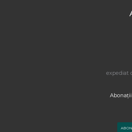
expediat o
Abonații
ABON