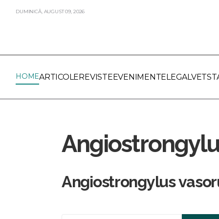
DUMINICĂ,
AUGUST
09,
2026
HOME
ARTICOLE
REVISTE
EVENIMENTE
LEGALVET
ST
Angiostrongyl
Angiostrongylus vaso