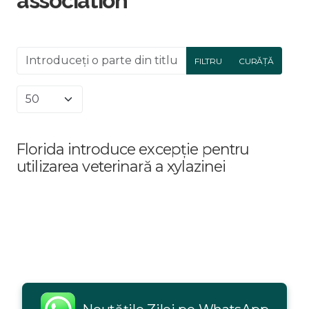
association
Introduceți o parte din titlu.
FILTRU
CURĂȚĂ
Afișare #
Florida introduce excepție pentru
utilizarea veterinară a xylazinei