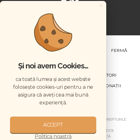
×
ȘTIINȚĂ ȘI PRACTICĂ
BUSINESS
PET
FERMĂ
Și noi avem Cookies...
NEWSLETTER
ABONARE
CONTRIBUTORI
ca toată lumea și acest website
DESCĂRCĂRI
ACREDITARE CMVRO
DONAȚII
folosește cookies-uri pentru a ne
asigura că aveți cea mai bună
CHESTIONAR
experiență.
COPYRIGHT © 2026 REVISTELE VETERINARUL. TOATE DREPTURILE
ACCEPT
REZERVATE.
DESPRE NOI
GDPR
MY GDPR
TERMENI ȘI CONDIȚII
Politica noastră
DISCLAIMER
ARHIVA NEWSLETTER
CODUL DE ETICĂ