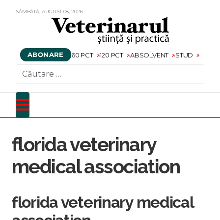
SÂMBĂTĂ,
AUGUST
08,
2026
ABONARE
60 PCT
120 PCT
ABSOLVENT
STUD
CAUTARE
florida veterinary
medical association
florida veterinary medical