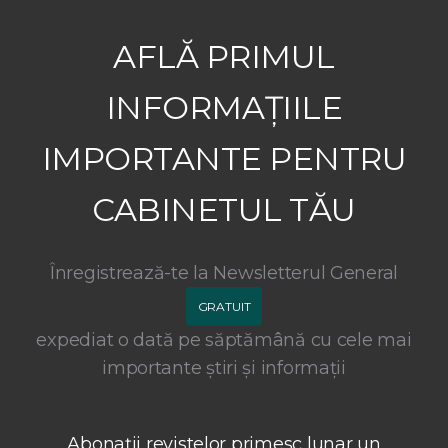
AFLĂ PRIMUL
INFORMAȚIILE
IMPORTANTE PENTRU
CABINETUL TĂU
Înregistrează-te la Newsletterul General
GRATUIT
expediat o dată pe săptămână cu cele mai
importante știri și informații
Abonații revistelor primesc lunar un