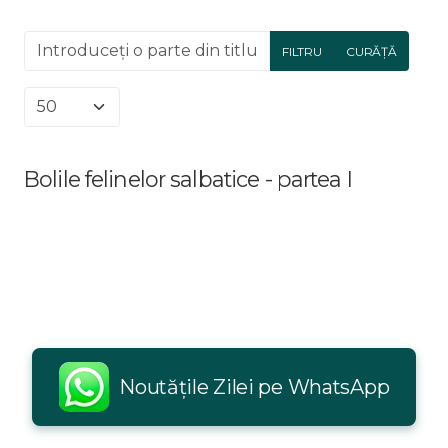
Introduceți o parte din titlu.
FILTRU
CURĂȚĂ
Afișare #
Bolile felinelor salbatice - partea I
Noutățile Zilei pe WhatsApp