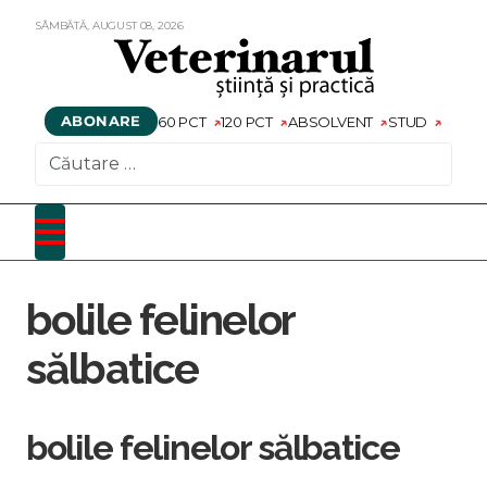
SÂMBĂTĂ,
AUGUST
08,
2026
ABONARE
60 PCT
120 PCT
ABSOLVENT
STUD
CAUTARE
bolile felinelor
sălbatice
bolile felinelor sălbatice