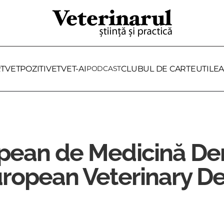
RTVET
POZITIVET
VET-AI
PODCAST
CLUBUL DE CARTE
UTILE
A
opean de Medicină De
uropean Veterinary De