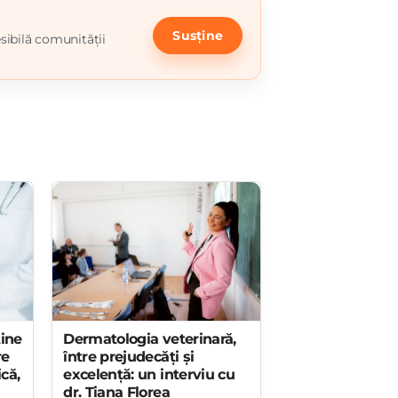
Susține
sibilă comunității
ține
Dermatologia veterinară,
re
între prejudecăți și
ică,
excelență: un interviu cu
dr. Tiana Florea