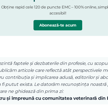
Obține rapid cele 120 de puncte EMC – 100% online, simpl
accesibil!
Abonează-te acum
ezintă faptele și dezbaterile din profesie, cu scopul
licăm articole care reflectă atât perspectivele me
 contribuția și implicarea adusă, editorilor și abo
 fi putut exista. Le datorăm recunoștința noastră
care ne ghidează din prima zi:
ntru și împreună cu comunitatea veterinară din