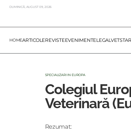
DUMINICĂ,
AUGUST
09,
2026
HOME
ARTICOLE
REVISTE
EVENIMENTE
LEGALVET
STA
SPECIALIZARI IN EUROPA
Colegiul Eur
Veterinară (E
Rezumat: