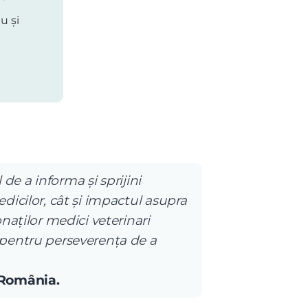
u și
 de a informa și sprijini
dicilor, cât și impactul asupra
naților medici veterinari
 pentru perseverența de a
 România.