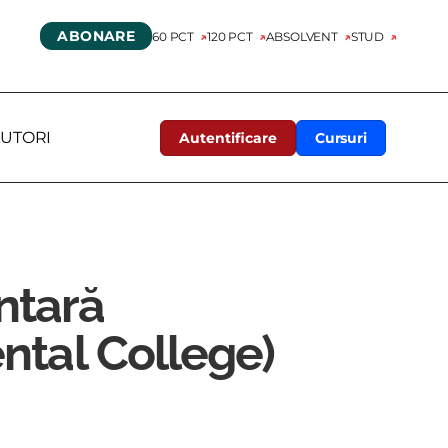
ABONARE
60 PCT
120 PCT
ABSOLVENT
STUD
UTORI
Autentificare
Cursuri
ntară
ntal College)