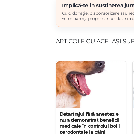
Implică-te în susținerea ju
Cu o donație, o sponsorizare sau red
veterinare și proprietarilor de anima
ARTICOLE CU ACELAȘI SUB
Detartrajul fără anestezie
nu a demonstrat beneficii
medicale în controlul bolii
parodontale la câini