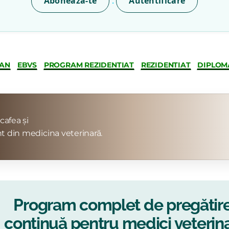
Abonează-te
Autentificare
EAN
EBVS
PROGRAM REZIDENTIAT
REZIDENTIAT
DIPLOM
cafea și
t din medicina veterinară.
Program complet de pregătir
continuă pentru medici veterina