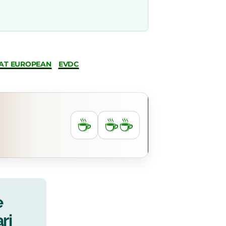
AT EUROPEAN
EVDC
☕
☕☕
e
ri