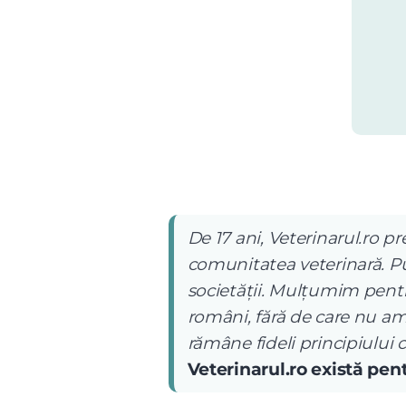
De 17 ani, Veterinarul.ro pr
comunitatea veterinară. Pub
societății. Mulțumim pentru
români, fără de care nu am
rămâne fideli principiului 
Veterinarul.ro există pe