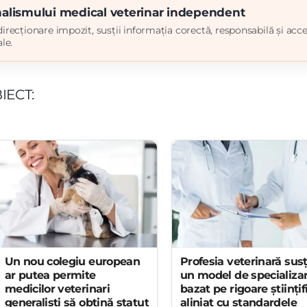
rnalismului medical veterinar independent
irecționare impozit, susții informația corectă, responsabilă și acce
le.
IECT:
Un nou colegiu european
Profesia veterinară sus
ar putea permite
un model de specializa
medicilor veterinari
bazat pe rigoare științif
generaliști să obțină statut
aliniat cu standardele