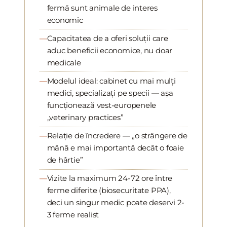
fermă sunt animale de interes
economic
Capacitatea de a oferi soluții care
aduc beneficii economice, nu doar
medicale
Modelul ideal: cabinet cu mai mulți
medici, specializați pe specii — așa
funcționează vest-europenele
„veterinary practices”
Relație de încredere — „o strângere de
mână e mai importantă decât o foaie
de hârtie”
Vizite la maximum 24-72 ore între
ferme diferite (biosecuritate PPA),
deci un singur medic poate deservi 2-
3 ferme realist