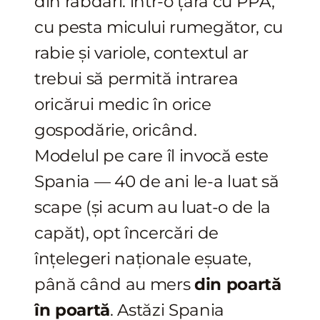
din răbdări: într-o țară cu PPA,
cu pesta micului rumegător, cu
rabie și variole, contextul ar
trebui să permită intrarea
oricărui medic în orice
gospodărie, oricând.
Modelul pe care îl invocă este
Spania — 40 de ani le-a luat să
scape (și acum au luat-o de la
capăt), opt încercări de
înțelegeri naționale eșuate,
până când au mers
din poartă
în poartă
. Astăzi Spania