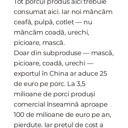
Tot porcul produs aici trebuie
consumat aici. Iar noi mâncăm
ceafă, pulpă, cotlet — nu
mâncăm coadă, urechi,
picioare, mască.
Doar din subproduse — mască,
picioare, coadă, urechi —
exportul în China ar aduce 25
de euro pe porc. La 3,5
milioane de porci produși
comercial înseamnă aproape
100 de milioane de euro pe an,
pierdute. Iar prețul de cost a