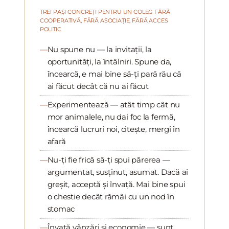
TREI PAȘI CONCREȚI PENTRU UN COLEG FĂRĂ
COOPERATIVĂ, FĂRĂ ASOCIAȚIE, FĂRĂ ACCES
POLITIC
Nu spune nu — la invitații, la
oportunități, la întâlniri. Spune da,
încearcă, e mai bine să-ți pară rău că
ai făcut decât că nu ai făcut
Experimentează — atât timp cât nu
mor animalele, nu dai foc la fermă,
încearcă lucruri noi, citește, mergi în
afară
Nu-ți fie frică să-ți spui părerea —
argumentat, susținut, asumat. Dacă ai
greșit, acceptă și învață. Mai bine spui
o chestie decât rămâi cu un nod în
stomac
Învață vânzări și economie — sunt