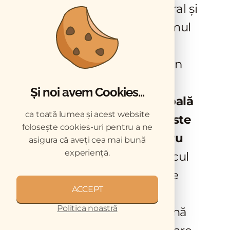
despre cine răspunde moral și
profesional pentru consumul
de antibiotice în fermele
românești primește însă un
răspuns nuanțat:
Și noi avem Cookies...
responsabilitatea principală
ca toată lumea și acest website
este a fermierului — el este
folosește cookies-uri pentru a ne
primul responsabil pentru
asigura că aveți cea mai bună
experiență.
animalele lui
. Când medicul
recomandă antibiotic, este
ACCEPT
normal. Când sunt folosite
Politica noastră
pentru a rezolva o problemă