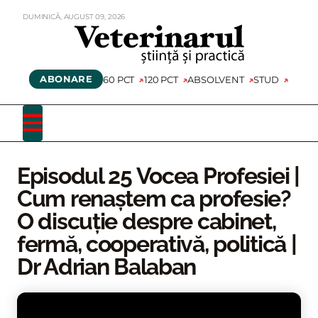
DUMINICĂ,
AUGUST
09,
2026
ABONARE
60 PCT
120 PCT
ABSOLVENT
STUD
Episodul 25 Vocea Profesiei |
Cum renaștem ca profesie?
O discuție despre cabinet,
fermă, cooperativă, politică |
Dr Adrian Balaban