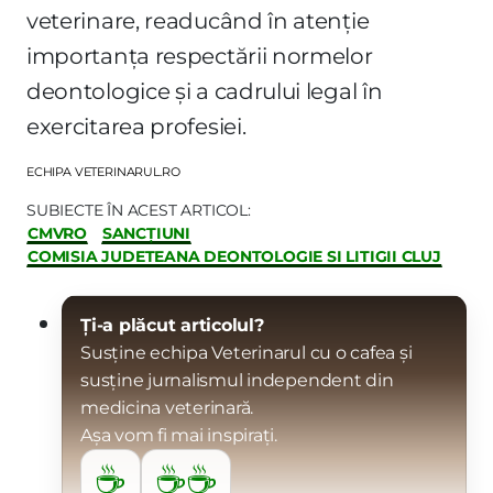
veterinare, readucând în atenție
importanța respectării normelor
deontologice și a cadrului legal în
exercitarea profesiei.
ECHIPA VETERINARUL.RO
SUBIECTE ÎN ACEST ARTICOL:
CMVRO
SANCȚIUNI
COMISIA JUDETEANA DEONTOLOGIE SI LITIGII CLUJ
Ți-a plăcut articolul?
Susține echipa Veterinarul cu o cafea și
susține jurnalismul independent din
medicina veterinară.
Așa vom fi mai inspirați.
☕
☕☕