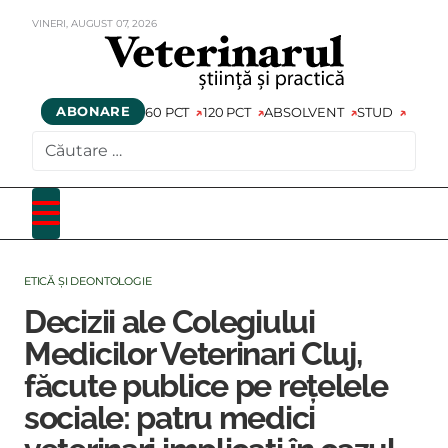
VINERI,
AUGUST
07,
2026
ABONARE
60 PCT
120 PCT
ABSOLVENT
STUD
CAUTARE
ETICĂ ȘI DEONTOLOGIE
Decizii ale Colegiului
Medicilor Veterinari Cluj,
făcute publice pe rețelele
sociale: patru medici