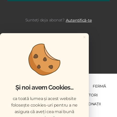
Sunteți deja abonat?
Autentifică-te
×
Și noi avem Cookies...
ȘTIINȚĂ ȘI PRACTICĂ
BUSINESS
PET
FERMĂ
NEWSLETTER
ABONARE
CONTRIBUTORI
ca toată lumea și acest website
DESCĂRCĂRI
ACREDITARE CMVRO
DONAȚII
folosește cookies-uri pentru a ne
asigura că aveți cea mai bună
CHESTIONAR