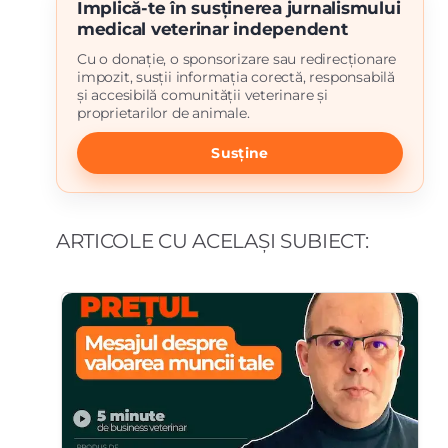
Implică-te în susținerea jurnalismului
medical veterinar independent
Cu o donație, o sponsorizare sau redirecționare
impozit, susții informația corectă, responsabilă
și accesibilă comunității veterinare și
proprietarilor de animale.
Susține
ARTICOLE CU ACELAȘI SUBIECT: