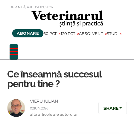
DUMINICĂ,
AUGUST
09,
2026
ABONARE
60 PCT
120 PCT
ABSOLVENT
STUD
Ce înseamnă succesul
pentru tine ?
VIERU IULIAN
SHARE
02.IUN.2026
alte articole ale autorului