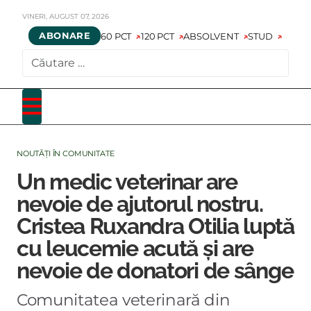
VINERI,
AUGUST
07,
2026
ABONARE
60 PCT
120 PCT
ABSOLVENT
STUD
CAUTARE
NOUTĂȚI ÎN COMUNITATE
Un medic veterinar are
nevoie de ajutorul nostru.
Cristea Ruxandra Otilia luptă
cu leucemie acută și are
nevoie de donatori de sânge
Comunitatea veterinară din