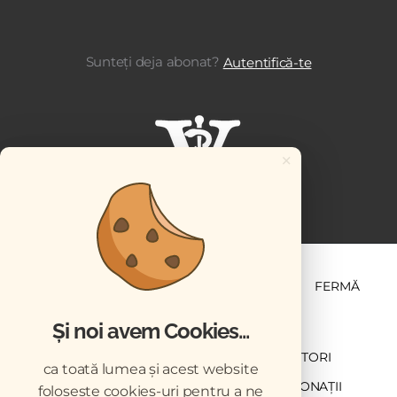
Sunteți deja abonat?
Autentifică-te
×
ȘTIINȚĂ ȘI PRACTICĂ
BUSINESS
PET
FERMĂ
Și noi avem Cookies...
NEWSLETTER
ABONARE
CONTRIBUTORI
ca toată lumea și acest website
DESCĂRCĂRI
ACREDITARE CMVRO
DONAȚII
folosește cookies-uri pentru a ne