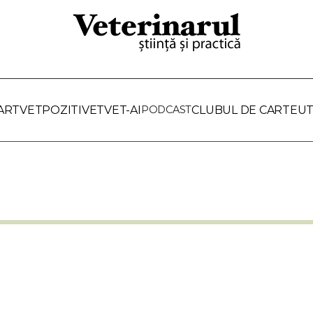
ARTVET
POZITIVET
VET-AI
PODCAST
CLUBUL DE CARTE
UT