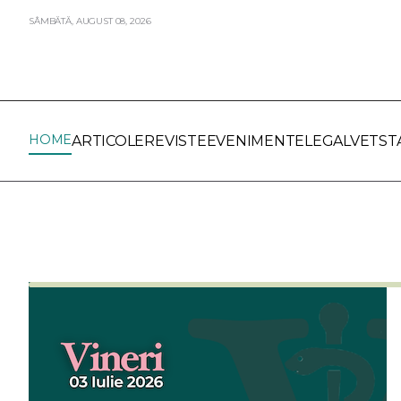
SÂMBĂTĂ,
AUGUST
08,
2026
HOME
ARTICOLE
REVISTE
EVENIMENTE
LEGALVET
ST