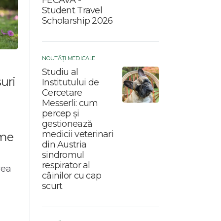
Student Travel
Scholarship 2026
NOUTĂȚI MEDICALE
Studiu al
uri
Institutului de
Cercetare
Messerli: cum
percep și
gestionează
medicii veterinari
eme
din Austria
sindromul
respirator al
rea
câinilor cu cap
scurt