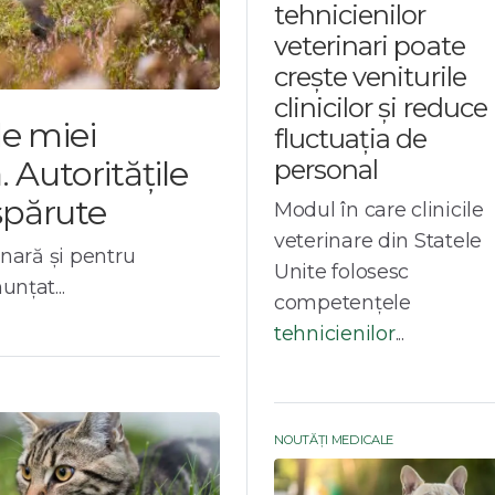
tehnicienilor
veterinari poate
crește veniturile
clinicilor și reduce
de miei
fluctuația de
. Autoritățile
personal
spărute
Modul în care clinicile
veterinare din Statele
inară și pentru
Unite folosesc
unțat...
competențele
tehnicienilor
...
NOUTĂȚI MEDICALE