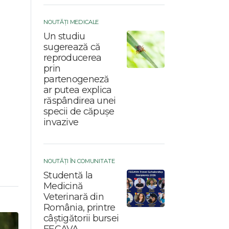
NOUTĂȚI MEDICALE
Un studiu
sugerează că
reproducerea
prin
partenogeneză
ar putea explica
răspândirea unei
specii de căpușe
invazive
NOUTĂȚI ÎN COMUNITATE
Studentă la
Medicină
Veterinară din
România, printre
câștigătorii bursei
FECAVA -