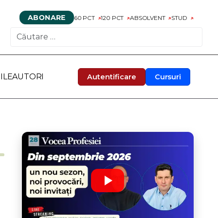
ABONARE
60 PCT
120 PCT
ABSOLVENT
STUD
CAUTARE
ILE
AUTORI
Autentificare
Cursuri