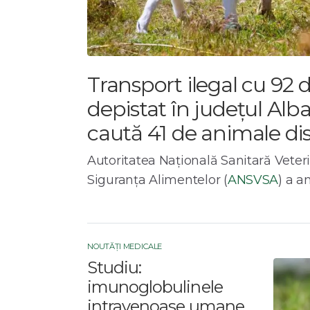
Transport ilegal cu 92 
depistat în județul Alba
caută 41 de animale di
Autoritatea Națională Sanitară Veter
Siguranța Alimentelor (
ANSVSA
) a an
NOUTĂȚI MEDICALE
Studiu:
imunoglobulinele
intravenoase umane