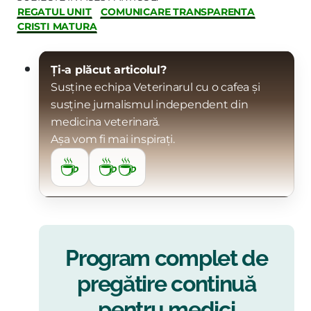
REGATUL UNIT
COMUNICARE TRANSPARENTA
CRISTI MATURA
Ți-a plăcut articolul?
Susține echipa Veterinarul cu o cafea și
susține jurnalismul independent din
medicina veterinară.
Așa vom fi mai inspirați.
☕
☕☕
Program complet de
pregătire continuă
pentru medici