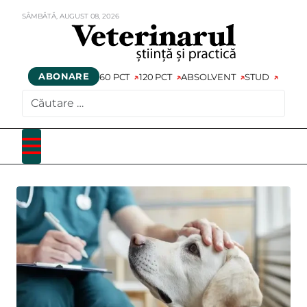
SÂMBĂTĂ,
AUGUST
08,
2026
ABONARE
60 PCT
120 PCT
ABSOLVENT
STUD
CAUTARE