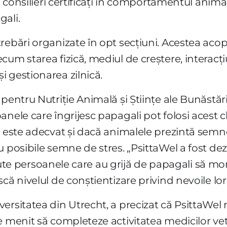
și consilieri certificați în comportamentul anima
gali.
rebări organizate în opt secțiuni. Acestea aco
um starea fizică, mediul de creștere, interacțiu
 gestionarea zilnică.
pentru Nutriție Animală și Științe ale Bunăstăr
anele care îngrijesc papagali pot folosi acest 
ți este adecvat și dacă animalele prezintă sem
 posibile semne de stres. „PsittaWel a fost dez
 ajute persoanele care au grijă de papagali să mo
că nivelul de conștientizare privind nevoile lor
rsitatea din Utrecht, a precizat că PsittaWel n
 menit să completeze activitatea medicilor veter