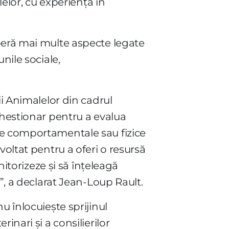
lelor, cu experiență în
peră mai multe aspecte legate
nile sociale,
ii Animalelor din cadrul
chestionar pentru a evalua
ne comportamentale sau fizice
voltat pentru a oferi o resursă
nitorizeze și să înțeleagă
”, a declarat Jean-Loup Rault.
u înlocuiește sprijinul
inari și a consilierilor