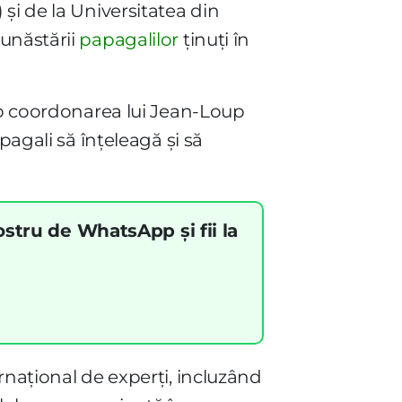
) și de la Universitatea din
bunăstării
papagalilor
ținuți în
sub coordonarea lui Jean-Loup
pagali să înțeleagă și să
ostru de WhatsApp și fii la
rnațional de experți, incluzând