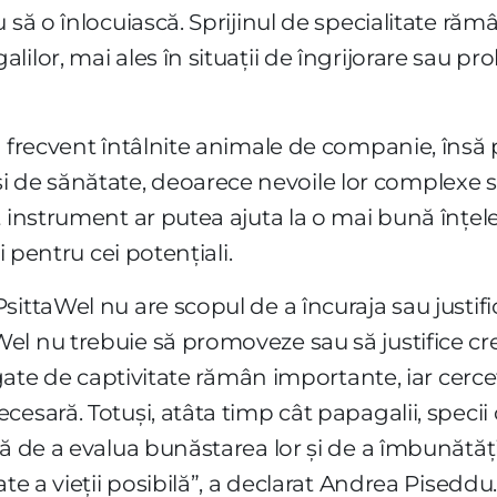
u să o înlocuiască. Sprijinul de specialitate r
ilor, mai ales în situații de îngrijorare sau p
i frecvent întâlnite animale de companie, însă 
e sănătate, deoarece nevoile lor complexe sunt
t instrument ar putea ajuta la o mai bună înțel
i pentru cei potențiali.
ittaWel nu are scopul de a încuraja sau justifi
l nu trebuie să promoveze sau să justifice cre
legate de captivitate rămân importante, iar cer
esară. Totuși, atâta timp cât papagalii, specii c
ă de a evalua bunăstarea lor și de a îmbunătăți
te a vieții posibilă”, a declarat Andrea Piseddu.