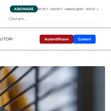
ABONARE
60 PCT
120 PCT
ABSOLVENT
STUD
CAUTARE
UTORI
Autentificare
Cursuri