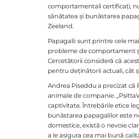
comportamentali certificați, n
sănătatea și bunăstarea papagal
Zeeland.
Papagalii sunt printre cele ma
probleme de comportament și d
Cercetătorii consideră că aces
pentru deținătorii actuali, cât ș
Andrea Piseddu a precizat că Ps
animale de companie. „PsittaWe
captivitate. Întrebările etice 
bunăstarea papagalilor este nec
domestice, există o nevoie clar
a le asigura cea mai bună calita