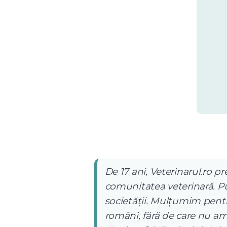
De 17 ani, Veterinarul.ro pr
comunitatea veterinară. Pub
societății. Mulțumim pentru
români, fără de care nu am