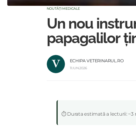
NOUTĂȚI MEDICALE
Un nou instru
papagalilor ț
ECHIPA VETERINARUL.RO
11.IUN.2026
:
⏱️ Durata estimată a lecturii: ~3