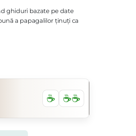
vind ghiduri bazate pe date
bună a papagalilor ținuți ca
☕
☕☕