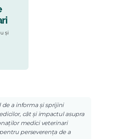
e
ri
u și
 de a informa și sprijini
dicilor, cât și impactul asupra
naților medici veterinari
 pentru perseverența de a