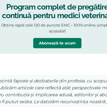
Program complet de pregătir
continuă pentru medici veterina
Obține rapid cele 120 de puncte EMC – 100% online, simpl
accesibil!
Abonează-te acum
ezintă faptele și dezbaterile din profesie, cu scopul
licăm articole care reflectă atât perspectivele me
 contribuția și implicarea adusă, editorilor și abo
 fi putut exista. Le datorăm recunoștința noastră