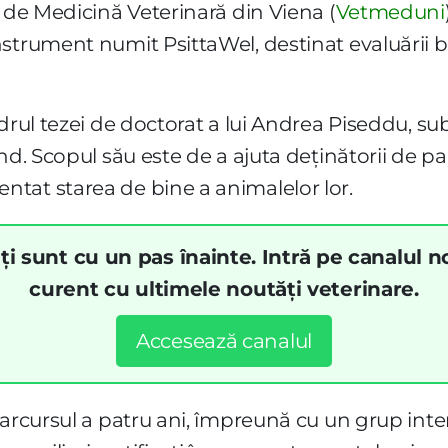
a de Medicină Veterinară din Viena (
Vetmeduni
strument numit PsittaWel, destinat evaluării 
adrul tezei de doctorat a lui Andrea Piseddu, 
nd. Scopul său este de a ajuta deținătorii de pa
tat starea de bine a animalelor lor.
ți sunt cu un pas înainte. Intră pe canalul n
curent cu ultimele noutăți veterinare.
Accesează canalul
parcursul a patru ani, împreună cu un grup inte