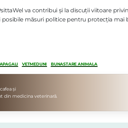
ittaWel va contribui și la discuții viitoare pri
i posibile măsuri politice pentru protecția mai 
APAGALI
VETMEDUNI
BUNASTARE ANIMALA
cafea și
t din medicina veterinară.