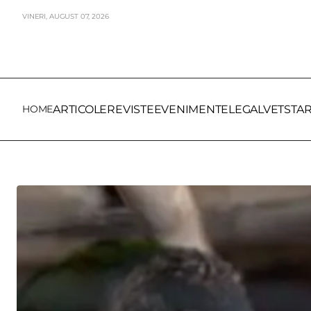
VINERI,
AUGUST
07,
2026
HOME
ARTICOLE
REVISTE
EVENIMENTE
LEGALVET
STA