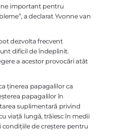
ămâne important pentru
robleme”, a declarat Yvonne van
pot dezvolta frecvent
 dificil de îndeplinit.
egere a acestor provocări atât
ca ținerea papagalilor ca
șterea papagalilor în
cetarea suplimentară privind
u viață lungă, trăiesc în medii
 condițiile de creștere pentru