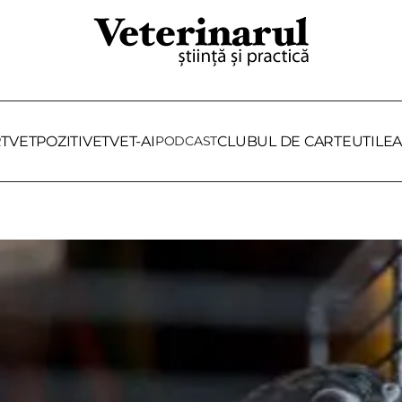
RTVET
POZITIVET
VET-AI
PODCAST
CLUBUL DE CARTE
UTILE
A