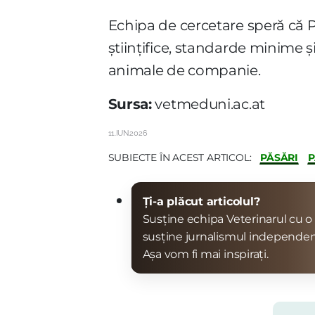
Echipa de cercetare speră că Ps
științifice, standarde minime ș
animale de companie.
Sursa:
vetmeduni.ac.at
11.IUN.2026
PĂSĂRI
P
SUBIECTE ÎN ACEST ARTICOL:
Ți-a plăcut articolul?
Susține echipa Veterinarul cu o 
susține jurnalismul independen
Așa vom fi mai inspirați.