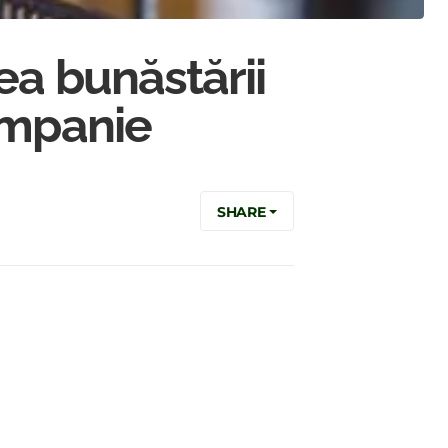
ea bunăstării
ompanie
SHARE