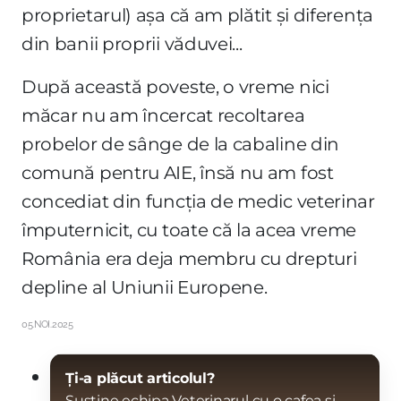
proprietarul) așa că am plătit și diferența
din banii proprii văduvei...
După această poveste, o vreme nici
măcar nu am încercat recoltarea
probelor de sânge de la cabaline din
comună pentru AIE, însă nu am fost
concediat din funcția de medic veterinar
împuternicit, cu toate că la acea vreme
România era deja membru cu drepturi
depline al Uniunii Europene.
05.NOI.2025
Ți-a plăcut articolul?
Susține echipa Veterinarul cu o cafea și