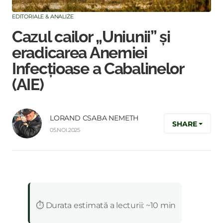
EDITORIALE & ANALIZE
Cazul cailor „Uniunii” și
eradicarea Anemiei
Infecțioase a Cabalinelor
(AIE)
LORAND CSABA NEMETH
SHARE
05.NOI.2025
:
⏱️ Durata estimată a lecturii: ~10 min