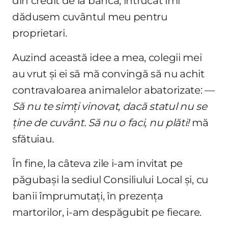
din credit de la bancă, întrucât îmi
dădusem cuvântul meu pentru
proprietari.
Auzind această idee a mea, colegii mei
au vrut și ei să mă convingă să nu achit
contravaloarea animalelor abatorizate: —
Să nu te simți vinovat, dacă statul nu se
ține de cuvânt. Să nu o faci, nu plăti!
mă
sfătuiau.
În fine, la câteva zile i-am invitat pe
păgubași la sediul Consiliului Local și, cu
banii împrumutați, în prezența
martorilor, i-am despăgubit pe fiecare.