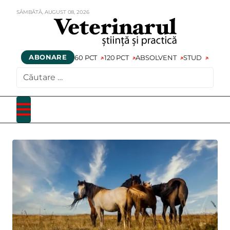
SÂMBĂTĂ,
AUGUST
08,
2026
ABONARE
60 PCT
120 PCT
ABSOLVENT
STUD
CAUTARE