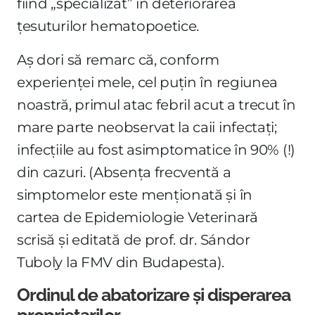
fiind „specializat” în deteriorarea
țesuturilor hematopoetice.
Aș dori să remarc că, conform
experienței mele, cel puțin în regiunea
noastră, primul atac febril acut a trecut în
mare parte neobservat la caii infectați;
infecțiile au fost asimptomatice în 90% (!)
din cazuri. (Absența frecventă a
simptomelor este menționată și în
cartea de Epidemiologie Veterinară
scrisă și editată de prof. dr. Sándor
Tuboly la FMV din Budapesta).
Ordinul de abatorizare și disperarea