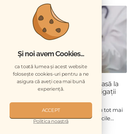
Și noi avem Cookies...
ca toată lumea și acest website
folosește cookies-uri pentru a ne
asigura că aveți cea mai bună
Oferi sau primești tichete de masă la
experiență.
cabinetul veterinar? Iată ce obligații
are angajatorul
Tichetele de masă sunt un beneficiu tot mai
ACCEPT
frecvent întâlnit în cabinetele și clinicile...
Politica noastră
ECHIPA VETERINARUL.RO