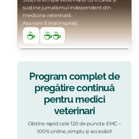
susține jurnalismul independent din
medicina veterinară.
Așa vom fi mai inspirați.
☕
☕☕
Program complet de
pregătire continuă
pentru medici
veterinari
Obține rapid cele 120 de puncte EMC –
100% online, simplu și accesibil!