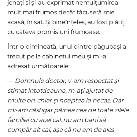
jenați și și-au exprimat nemulțumirea
mult mai frumos decât făcuseră mie
acasă, în sat. Și bineînțeles, au fost plătiți
cu câteva promisiuni frumoase.
Într-o dimineață, unul dintre păgubași a
trecut pe la cabinetul meu și mi-a
adresat următoarele:
—
Domnule doctor, v-am respectat și
stimat întotdeauna, m-ați ajutat de
multe ori, chiar și noaptea la necaz. Dar
mi-am câștigat pâinea cea de toate zilele
familiei cu acel cal, nu am bani să
cumpăr alt cal, așa că nu am de ales