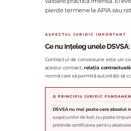
valoare practică imensă. El evit
pierde termene la APIA sau rat
ASPECTUL JURIDIC IMPORTANT
Ce nu înțeleg unele DSVSA: 
Contractul de concesiune este un cont
acestui contract,
relația contractuală
normă care să permită autorității să con
⚖️ PRINCIPIU JURIDIC FUNDAME
DSVSA nu mai poate cere absolut ni
suspiciunilor de boli, nu poate impun
pretinde certificarea pentru abatoare