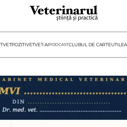
RTVET
POZITIVET
VET-AI
PODCAST
CLUBUL DE CARTE
UTILE
A