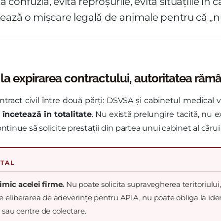
ă confuzia, evită reproșurile, evită situațiile în
ează o mișcare legală de animale pentru că „nu 
la expirarea contractului, autoritatea răm
ract civil între două părți: DSVSA și cabinetul medical 
 încetează în totalitate
. Nu există prelungire tacită, nu ex
tinue să solicite prestații din partea unui cabinet al cărui
NTAL
mic acelei firme.
Nu poate solicita supravegherea teritoriului
e eliberarea de adeverințe pentru APIA, nu poate obliga la ide
 sau centre de colectare.