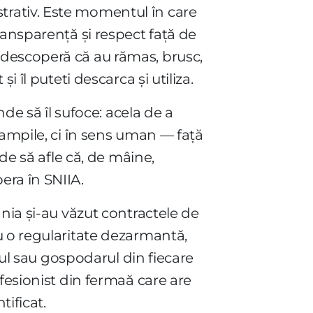
trativ. Este momentul în care
ransparență și respect față de
 descoperă că au rămas, brusc,
 îl puteti descarca și utiliza.
nde să îl sufoce: acela de a
tampile, ci în sens uman — față
de să afle că, de mâine,
era în SNIIA.
nia și-au văzut contractele de
u o regularitate dezarmantă,
rul sau gospodarul din fiecare
fesionist din fermaă care are
ificat.