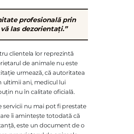
itate profesională prin
vă las dezorientați.”
ru clientela lor reprezintă
prietarul de animale nu este
citație urmează, că autoritatea
 ultimii ani, medicul lui
țin nu în calitate oficială.
 servicii nu mai pot fi prestate
care îi amintește totodată că
ltanță, este un document de o