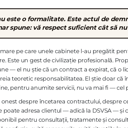
nu este o formalitate. Este actul de demn
ar spune: vă respect suficient cât să nu 
ormare pe care unele cabinete l-au pregătit pent
e. Este un gest de civilizație profesională. Pro
ne — el nu știe că un contract a expirat, că o li
ia teoretic responsabilitatea. El știe doar că în
ine, pentru anumite servicii, nu va mai fi — cel pu
i onest despre încetarea contractului, despre ce
se poate adresa clientul — adică la DSVSA — și 
onibil pentru consultații, tratamente și consu