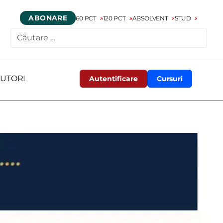
ABONARE
60 PCT
120 PCT
ABSOLVENT
STUD
CAUTARE
UTORI
Autentificare
Cursuri