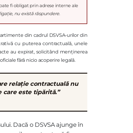
oate fi obligat prin adrese interne ale
ligație, nu există răspundere.
partimente din cadrul DSVSA-urilor din
trativă cu puterea contractuală, unele
racte au expirat, solicitând menținerea
ciale fără nicio acoperire legală.
re relație contractuală nu
 care este tipărită.”
sului. Dacă o DSVSA ajunge în