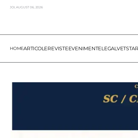
JOI,
AUGUST
06,
2026
HOME
ARTICOLE
REVISTE
EVENIMENTE
LEGALVET
STA