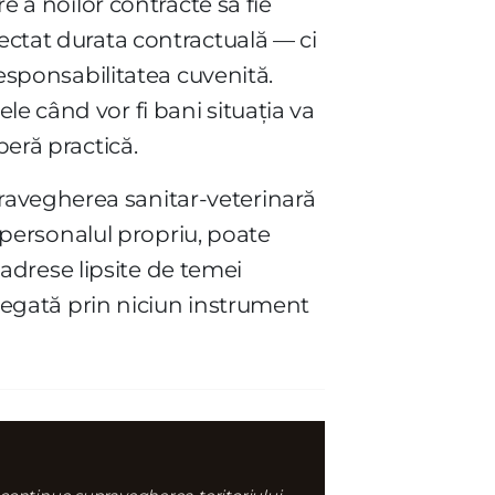
e a noilor contracte să fie
pectat durata contractuală — ci
responsabilitatea cuvenită.
e când vor fi bani situația va
beră practică.
ravegherea sanitar-veterinară
a personalul propriu, poate
n adrese lipsite de temei
e legată prin niciun instrument