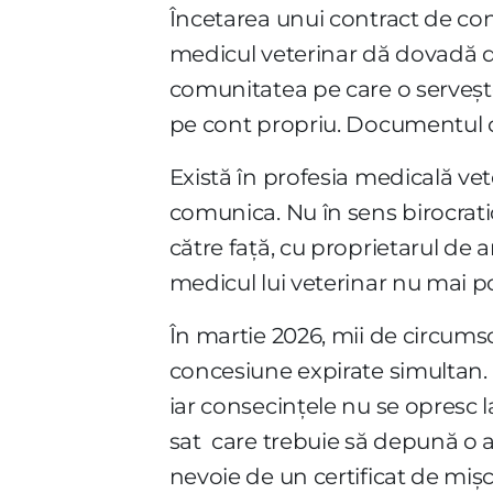
Încetarea unui contract de co
medicul veterinar dă dovadă de
comunitatea pe care o serveșt
pe cont propriu. Documentul obli
Există în profesia medicală vete
comunica. Nu în sens birocrati
către față, cu proprietarul de 
medicul lui veterinar nu mai p
În martie 2026, mii de circums
concesiune expirate simultan. 
iar consecințele nu se opresc l
sat care trebuie să depună o a
nevoie de un certificat de miș