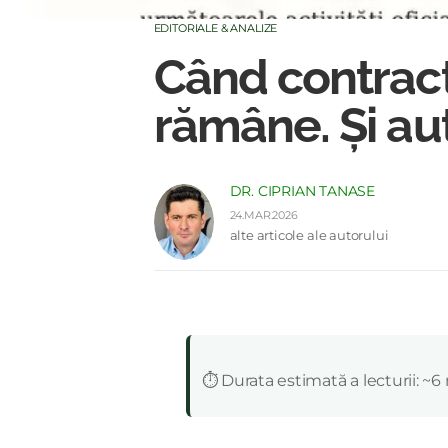
EDITORIALE & ANALIZE
Când contractu
rămâne. Și au
DR. CIPRIAN TANASE
24.MAR.2026
alte articole ale autorului
:
⏱️ Durata estimată a lecturii: ~6