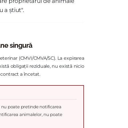
 care proprietarul de animale
a știut".
âne singură
veterinar (CMVI/CMVA/SC). La expirarea
istă obligații reziduale, nu există nicio
 contract a încetat.
, nu poate pretinde notificarea
ntificarea animalelor, nu poate