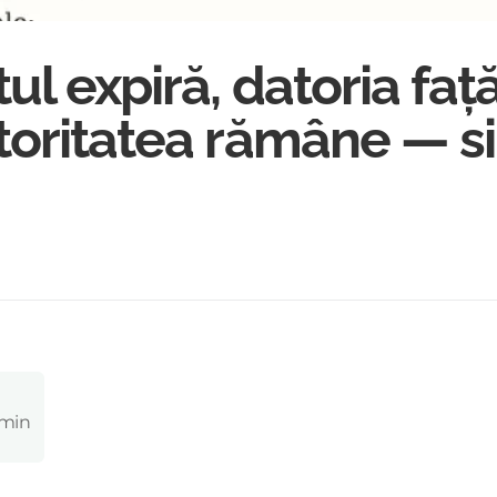
l expiră, datoria față
toritatea rămâne — s
 min