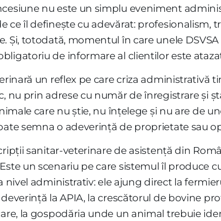
ncesiune nu este un simplu eveniment adminis
 ce îl definește cu adevărat: profesionalism, t
e. Și, totodată, momentul în care unele DSVSA
gatoriu de informare al clientilor este atazat și
rinară un reflex pe care criza administrativă ti
c, nu prin adrese cu număr de înregistrare și ș
animale care nu știe, nu înțelege și nu are de un
oate semna o adeverință de proprietate sau op
cripții sanitar-veterinare de asistență din Româ
Este un scenariu pe care sistemul îl produce c
a nivel administrativ: ele ajung direct la fermie
deverință la APIA, la crescătorul de bovine pro
care, la gospodăria unde un animal trebuie ident