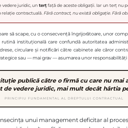
e vedere juridic, un
terț
față de aceste obligații. Iar un terț nu p
o relație contractuală.
Fără contract, nu există obligație. Fără ob
 pare să scape, cu o consecvență îngrijorătoare, unor com
-o rutină instituțională care confundă autoritatea adminis
rese, circulare și notificări către cabinete ale căror cont
rategice sau — mai grav — asumarea unor responsabilități ofi
ituție publică către o firmă cu care nu mai a
 de vedere juridic, mai mult decât hârtia pe
PRINCIPIU FUNDAMENTAL AL DREPTULUI CONTRACTUAL
 consecința unui management deficitar al proce