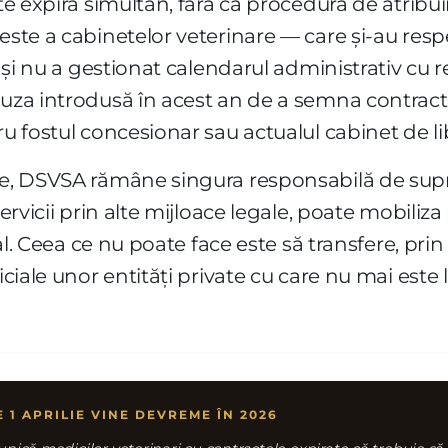
te expiră simultan, fără ca procedura de atribuir
 este a cabinetelor veterinare — care și-au res
at și nu a gestionat calendarul administrativ cu 
auza introdusă în acest an de a semna contractel
ru fostul concesionar sau actualul cabinet de li
ție, DSVSA rămâne singura responsabilă de sup
servicii prin alte mijloace legale, poate mobiliz
tral. Ceea ce nu poate face este să transfere, pri
ficiale unor entități private cu care nu mai est
E 1 APRILIE VINE DEVREME ÎN 2026