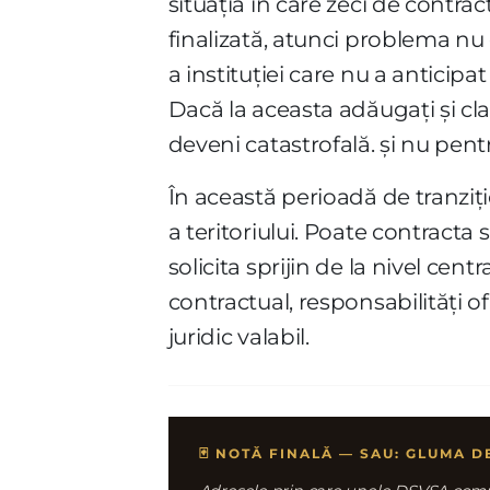
situația în care zeci de contrac
finalizată, atunci problema nu
a instituției care nu a anticip
Dacă la aceasta adăugați și cl
deveni catastrofală. și nu pent
În această perioadă de tranzi
a teritoriului. Poate contracta 
solicita sprijin de la nivel cen
contractual, responsabilități o
juridic valabil.
🃏 NOTĂ FINALĂ — SAU: GLUMA D