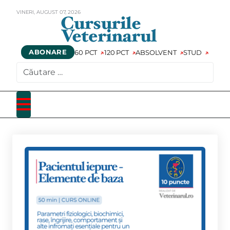
VINERI,
AUGUST
07,
2026
ABONARE
60 PCT
120 PCT
ABSOLVENT
STUD
CAUTARE