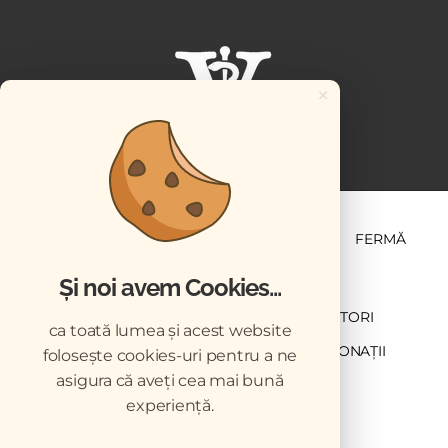
×
ȘTIINȚĂ ȘI PRACTICĂ
BUSINESS
PET
FERMĂ
Și noi avem Cookies...
NEWSLETTER
ABONARE
CONTRIBUTORI
ca toată lumea și acest website
DESCĂRCĂRI
ACREDITARE CMVRO
DONAȚII
folosește cookies-uri pentru a ne
asigura că aveți cea mai bună
CHESTIONAR
experiență.