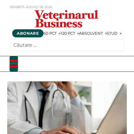
SÂMBĂTĂ,
AUGUST
08,
2026
ABONARE
60 PCT
120 PCT
ABSOLVENT
STUD
CAUTARE