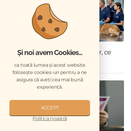
CMV individual vs SRL veterinar, ce
Și noi avem Cookies...
formă juridică alegi în 2026
ca toată lumea și acest website
folosește cookies-uri pentru a ne
asigura că aveți cea mai bună
experiență.
ACCEPT
Politica noastră