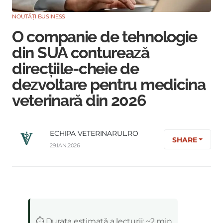
NOUTĂȚI BUSINESS
O companie de tehnologie
din SUA conturează
direcțiile-cheie de
dezvoltare pentru medicina
veterinară din 2026
ECHIPA VETERINARUL.RO
SHARE
29.IAN.2026
:
⏱️ Durata estimată a lecturii: ~2 min