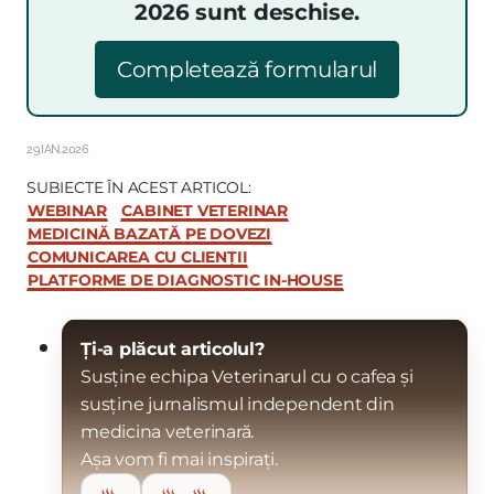
2026 sunt deschise.
Completează formularul
29.IAN.2026
SUBIECTE ÎN ACEST ARTICOL:
WEBINAR
CABINET VETERINAR
MEDICINĂ BAZATĂ PE DOVEZI
COMUNICAREA CU CLIENȚII
PLATFORME DE DIAGNOSTIC IN-HOUSE
Ți-a plăcut articolul?
Susține echipa Veterinarul cu o cafea și
susține jurnalismul independent din
medicina veterinară.
Așa vom fi mai inspirați.