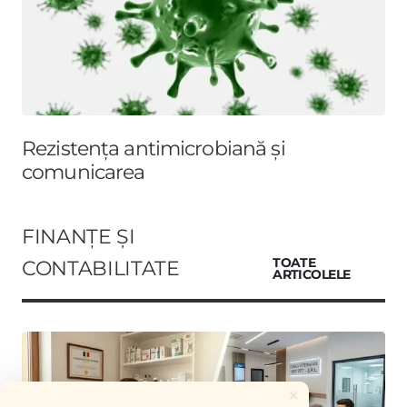
Rezistența antimicrobiană și
comunicarea
FINANȚE ȘI
CONTABILITATE
TOATE
ARTICOLELE
×