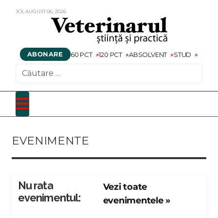
JOI,
AUGUST
06,
2026
ABONARE
60 PCT
120 PCT
ABSOLVENT
STUD
CAUTARE
EVENIMENTE
Nu rata
Vezi toate
evenimentul:
evenimentele »