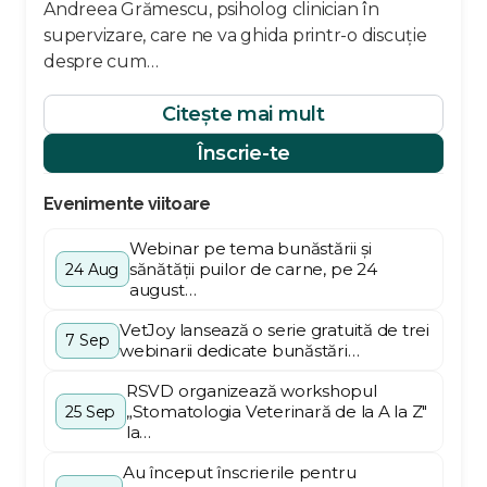
Andreea Grămescu, psiholog clinician în
supervizare, care ne va ghida printr-o discuție
despre cum…
Citește mai mult
Înscrie-te
Evenimente viitoare
Webinar pe tema bunăstării și
sănătății puilor de carne, pe 24
24 Aug
august…
VetJoy lansează o serie gratuită de trei
7 Sep
webinarii dedicate bunăstări…
RSVD organizează workshopul
„Stomatologia Veterinară de la A la Z"
25 Sep
la…
Au început înscrierile pentru