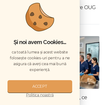
consumatorilor pentru medicii
veterinari și cabinetele veterinare OUG
nr. 18/2026
FINANTE
Și noi avem Cookies...
ca toată lumea și acest website
folosește cookies-uri pentru a ne
asigura că aveți cea mai bună
experiență.
ACCEPT
Politica noastră
CMV individual vs SRL veterinar, ce
formă juridică alegi în 2026