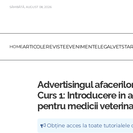
SÂMBĂTĂ,
AUGUST
08,
2026
HOME
ARTICOLE
REVISTE
EVENIMENTE
LEGALVET
STA
Advertisingul afacerilor
Curs 1: Introducere in 
pentru medicii veterina
Obține acces la toate tutorialele