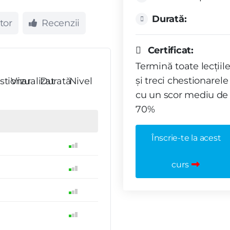
Durată:
tor
Recenzii
Certificat:
Termină toate lecțiil
și treci chestionarele
stionar
Vizualizat
Durată
Nivel
cu un scor mediu de
70%
Înscrie-te la acest
curs