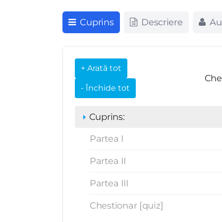
Cuprins
Descriere
Au
Che
Cuprins:
Partea I
Partea II
Partea III
Chestionar [quiz]