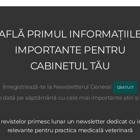
AFLĂ PRIMUL INFORMAȚIIL
IMPORTANTE PENTRU
CABINETUL TĂU
Înregistrează-te la Newsletterul General
GRATUIT
 dată pe săptămână cu cele mai importante știri și
 revistelor primesc lunar un newsletter dedicat cu i
relevante pentru practica medicală veterinară