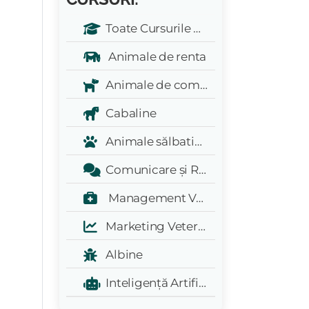
Toate Cursurile Veterinarul:
Animale de renta
Animale de companie
Cabaline
Animale sălbatice și exotice
Comunicare și Relații Publice
Management Veterinar
Marketing Veterinar
Albine
Inteligență Artificială - A.I.