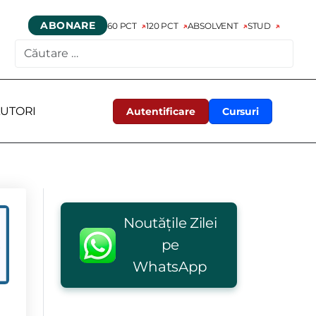
ABONARE
60 PCT
120 PCT
ABSOLVENT
STUD
CAUTARE
UTORI
Autentificare
Cursuri
Noutățile Zilei
pe
WhatsApp