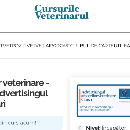
RTVET
POZITIVET
VET-AI
PODCAST
CLUBUL DE CARTE
UTILE
A
 veterinare -
advertisingul
ri
 din curs acum!
Nivel:
Începător