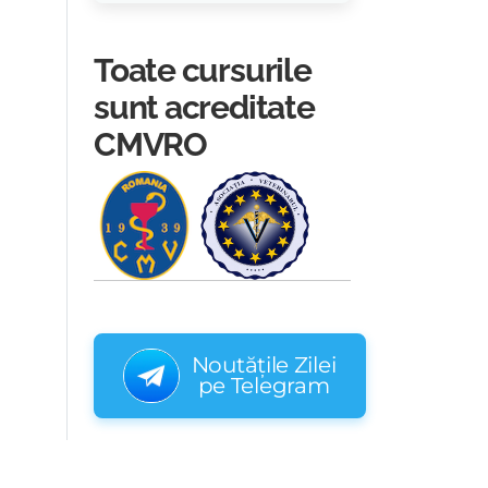
Toate cursurile
sunt acreditate
CMVRO
Noutățile Zilei
pe Telegram