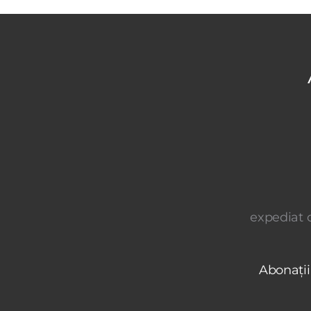
expediat o
Abonații