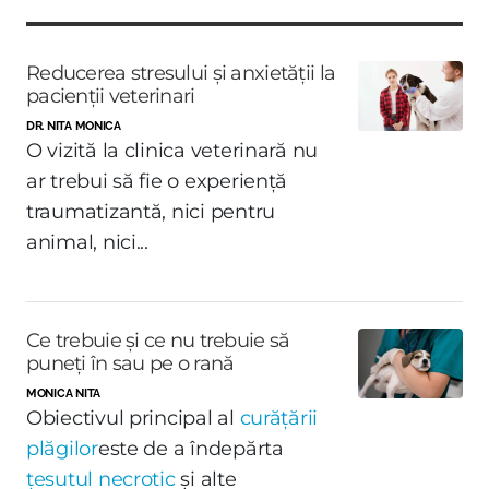
Reducerea stresului și anxietății la
pacienții veterinari
DR. NITA MONICA
O vizită la clinica veterinară nu
ar trebui să fie o experiență
traumatizantă, nici pentru
animal, nici...
Ce trebuie și ce nu trebuie să
puneți în sau pe o rană
MONICA NITA
Obiectivul principal al
curățării
plăgilor
este de a îndepărta
țesutul necrotic
și alte