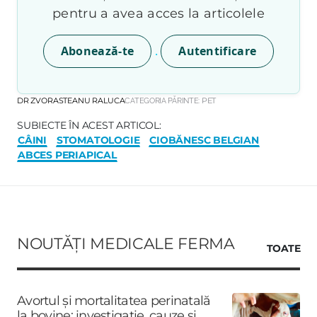
pentru a avea acces la articolele
.
Abonează-te
Autentificare
DR ZVORASTEANU RALUCA
CATEGORIA PĂRINTE:
PET
SUBIECTE ÎN ACEST ARTICOL:
CÂINI
STOMATOLOGIE
CIOBĂNESC BELGIAN
ABCES PERIAPICAL
NOUTĂȚI MEDICALE FERMA
TOATE
Avortul și mortalitatea perinatală
la bovine: investigație, cauze și