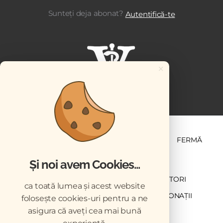
Sunteți deja abonat?
Autentifică-te
×
ȘTIINȚĂ ȘI PRACTICĂ
BUSINESS
PET
FERMĂ
Și noi avem Cookies...
NEWSLETTER
ABONARE
CONTRIBUTORI
ca toată lumea și acest website
DESCĂRCĂRI
ACREDITARE CMVRO
DONAȚII
folosește cookies-uri pentru a ne
asigura că aveți cea mai bună
CHESTIONAR