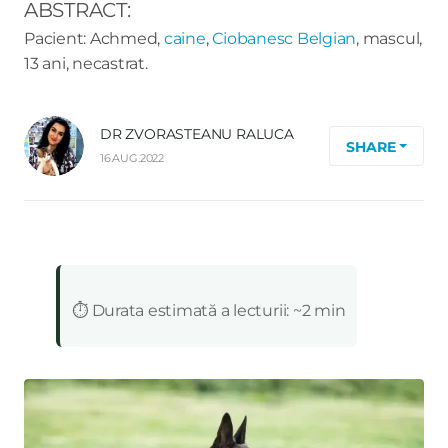
ABSTRACT:
Pacient: Achmed,
caine
,
Ciobanesc Belgian
, mascul,
13 ani, necastrat.
DR ZVORASTEANU RALUCA
SHARE
16.AUG.2022
:
⏱️ Durata estimată a lecturii: ~2 min