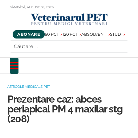
SÂMBĂTĂ,
AUGUST
08,
2026
ABONARE
60 PCT
120 PCT
ABSOLVENT
STUD
CAUTARE
ARTICOLE MEDICALE PET
Prezentare caz: abces
periapical PM 4 maxilar stg
(208)