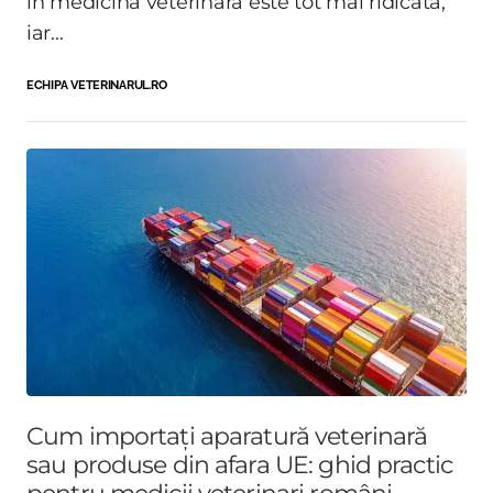
în medicina veterinară este tot mai ridicată,
iar...
ECHIPA VETERINARUL.RO
Cum importați aparatură veterinară
sau produse din afara UE: ghid practic