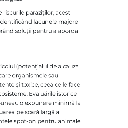
iscurile paraziților, acest
, identificând lacunele majore
erând soluții pentru a aborda
icolul (potențialul de a cauza
 care organismele sau
ente și toxice, ceea ce le face
sisteme. Evaluările istorice
supuneau o expunere minimă la
luarea pe scară largă a
mentele spot-on pentru animale