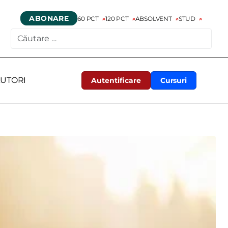
ABONARE
60 PCT
120 PCT
ABSOLVENT
STUD
CAUTARE
UTORI
Autentificare
Cursuri