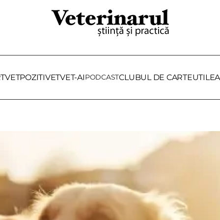
RTVET
POZITIVET
VET-AI
PODCAST
CLUBUL DE CARTE
UTILE
A