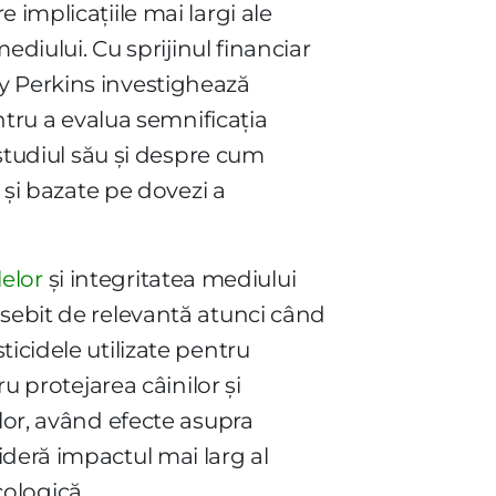
 implicațiile mai largi ale
ediului. Cu sprijinul financiar
y Perkins investighează
ntru a evalua semnificația
 studiul său și despre cum
 și bazate pe dovezi a
elor
și integritatea mediului
osebit de relevantă atunci când
icidele utilizate pentru
 protejarea câinilor și
elor, având efecte asupra
deră impactul mai larg al
cologică.