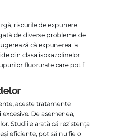
rgă, riscurile de expunere
legată de diverse probleme de
e sugerează că expunerea la
ide din clasa isoxazolinelor
purilor fluorurate care pot fi
delor
ente, aceste tratamente
rii excesive. De asemenea,
or. Studiile arată că rezistența
eși eficiente, pot să nu fie o