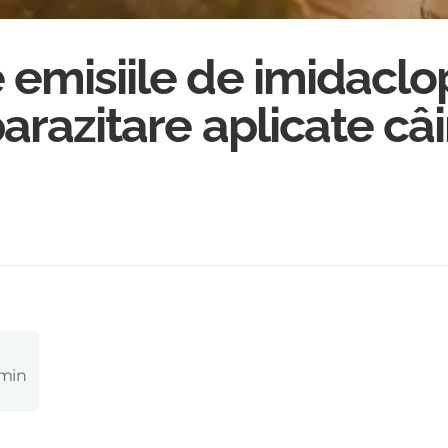
 emisiile de imidaclo
arazitare aplicate câi
 min