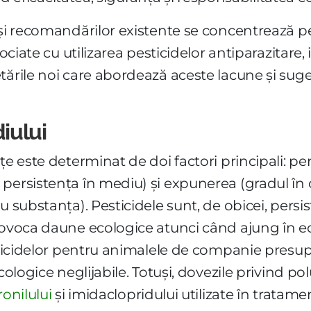
și recomandărilor existente se concentrează pe r
sociate cu utilizarea pesticidelor antiparazitare
tările noi care abordează aceste lacune și sug
iului
țe este determinat de doi factori principali: per
 persistența în mediu) și expunerea (gradul în
 substanța). Pesticidele sunt, de obicei, persist
rovoca daune ecologice atunci când ajung în eco
pesticidelor pentru animalele de companie pre
cologice neglijabile. Totuși, dovezile privind po
ronilului
și imidaclopridului utilizate în trata