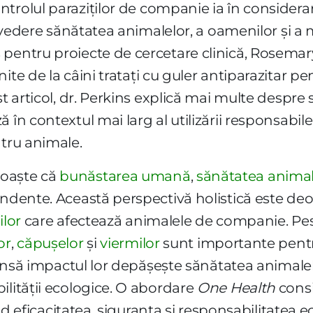
ntrolul paraziților de companie ia în considerare
n vedere sănătatea animalelor, a oamenilor și a m
 pentru proiecte de cercetare clinică, Rosemar
ite de la câini tratați cu guler antiparazitar pe
st articol, dr. Perkins explică mai multe despre
 în contextul mai larg al utilizării responsabile
ntru animale.
noaște că
bunăstarea umană
,
sănătatea animal
endente. Această perspectivă holistică este de
ilor
care afectează animalele de companie. Pest
or
,
căpușelor
și
viermilor
sunt importante pentru
i; însă impactul lor depășește sănătatea animal
ilității ecologice. O abordare
One Health
consi
ând eficacitatea, siguranța și responsabilitatea e