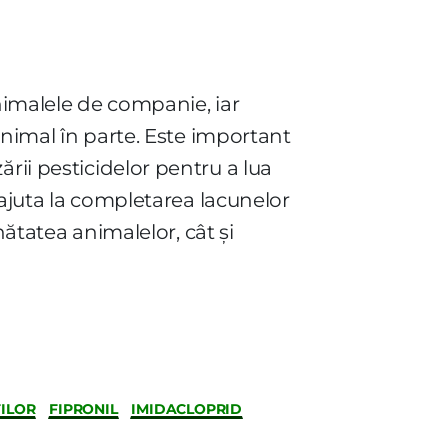
animalele de companie, iar
animal în parte. Este important
izării pesticidelor pentru a lua
 ajuta la completarea lacunelor
nătatea animalelor, cât și
ILOR
FIPRONIL
IMIDACLOPRID