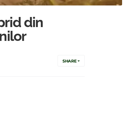
prid din
nilor
SHARE