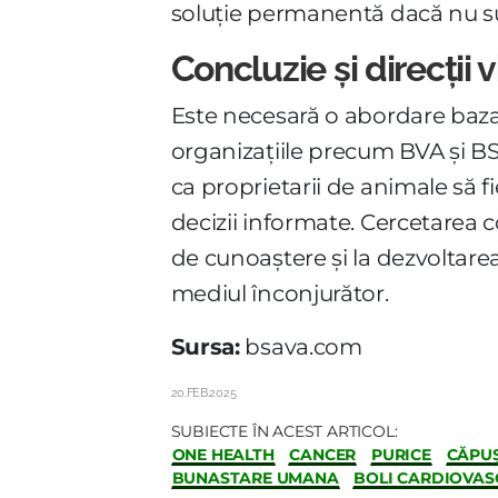
soluție permanentă dacă nu su
Concluzie și direcții v
Este necesară o abordare bazat
organizațiile precum BVA și BS
ca proprietarii de animale să fie
decizii informate. Cercetarea 
de cunoaștere și la dezvoltarea
mediul înconjurător.
Sursa:
bsava.com
20.FEB.2025
SUBIECTE ÎN ACEST ARTICOL:
ONE HEALTH
CANCER
PURICE
CĂPU
BUNASTARE UMANA
BOLI CARDIOVAS