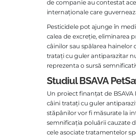
de companie au contestat aceas
internaționale care guverneaz
Pesticidele pot ajunge în medi
calea de excreție, eliminarea 
câinilor sau spălarea hainelor 
tratați cu guler antiparazitar 
reprezenta o sursă semnificativ
Studiul BSAVA PetSa
Un proiect finanțat de BSAVA P
câini tratați cu guler antiparaz
stăpânilor vor fi măsurate la i
semnificația poluării cauzate d
cele asociate tratamentelor sp