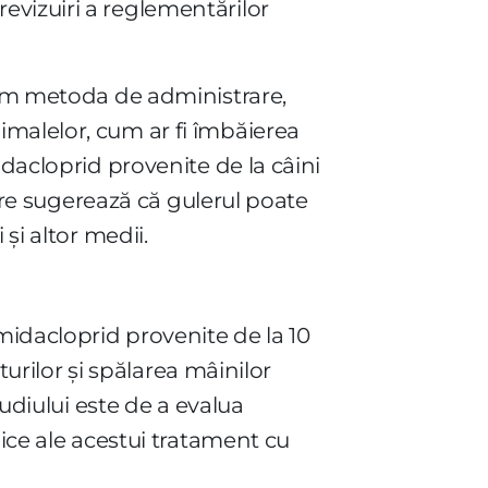
evizuiri a reglementărilor
ecum metoda de administrare,
imalelor, cum ar fi îmbăierea
idacloprid provenite de la câini
oare sugerează că gulerul poate
și altor medii.
midacloprid provenite de la 10
turilor și spălarea mâinilor
tudiului este de a evalua
gice ale acestui tratament cu