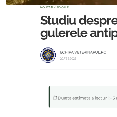
NOUTĂȚI MEDICALE
Studiu despre
gulerele antip
ECHIPA VETERINARUL.RO
20.FEB.2025
:
⏱️ Durata estimată a lecturii: ~5