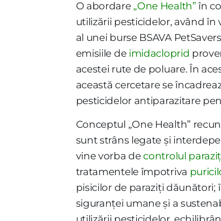
O abordare
„One Health”
în co
utilizării pesticidelor, având î
al unei burse BSAVA PetSavers
emisiile de
imidacloprid
proven
acestei rute de poluare. În ace
această cercetare se încadrează
pesticidelor antiparazitare pe
Conceptul „One Health” recu
sunt strâns legate și interdep
vine vorba de
controlul paraziț
tratamentele împotriva
puricil
pisicilor de paraziți dăunător
siguranței umane și a sustenab
utilizării pesticidelor, echilibr