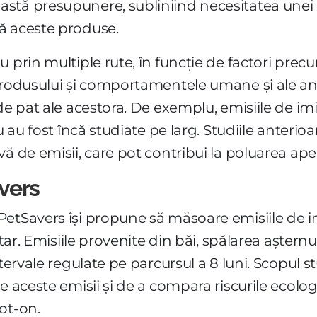
tă presupunere, subliniind necesitatea unei r
ă aceste produse.
u prin multiple rute, în funcție de factori pr
produsului și comportamentele umane și ale an
de pat ale acestora. De exemplu, emisiile de im
nu au fost încă studiate pe larg. Studiile anteri
ă de emisii, care pot contribui la poluarea apei 
vers
etSavers își propune să măsoare emisiile de i
itar. Emisiile provenite din băi, spălarea așternu
ntervale regulate pe parcursul a 8 luni. Scopul s
e aceste emisii și de a compara riscurile ecolo
ot-on.