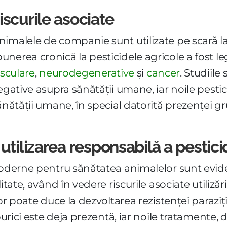
scurile asociate
imalele de companie sunt utilizate pe scară la
nerea cronică la pesticidele agricole a fost 
asculare
,
neurodegenerative
și
cancer
. Studiil
egative asupra sănătății umane, iar noile pestic
ănătății umane, în special datorită prezenței gru
utilizarea responsabilă a pestici
 moderne pentru sănătatea animalelor sunt evid
itate, având în vedere riscurile asociate utiliză
or poate duce la dezvoltarea rezistenței parazițil
purici este deja prezentă, iar noile tratamente, d