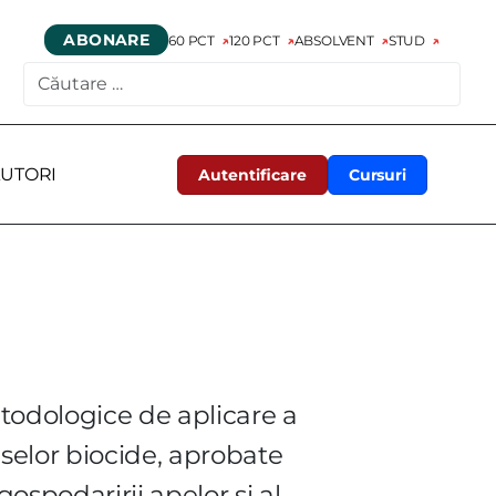
ABONARE
60 PCT
120 PCT
ABSOLVENT
STUD
CAUTARE
UTORI
Autentificare
Cursuri
odologice de aplicare a
uselor biocide, aprobate
gospodaririi apelor si al