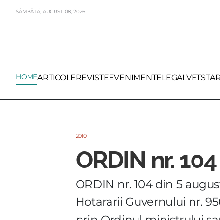
SÂMBĂTĂ,
AUGUST
08,
2026
HOME
ARTICOLE
REVISTE
EVENIMENTE
LEGALVET
STA
2010
ORDIN nr. 104
ORDIN nr. 104 din 5 augus
Hotararii Guvernului nr. 9
prin Ordinul ministrului san