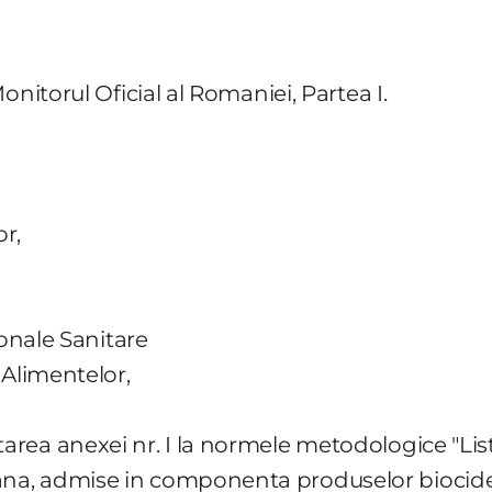
onitorul Oficial al Romaniei, Partea I.
or,
ionale Sanitare
 Alimentelor,
rea anexei nr. I la normele metodologice "List
na, admise in componenta produselor biocid