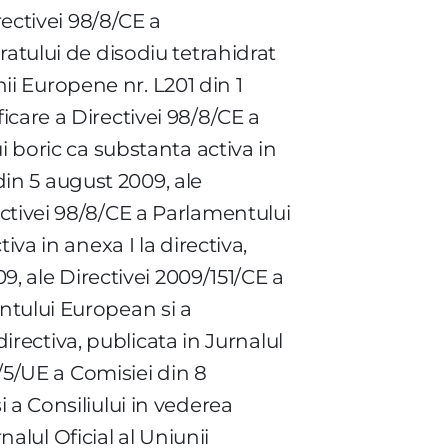
rectivei 98/8/CE a
ratului de disodiu tetrahidrat
nii Europene nr. L201 din 1
care a Directivei 98/8/CE a
i boric ca substanta activa in
 din 5 august 2009, ale
ctivei 98/8/CE a Parlamentului
va in anexa I la directiva,
9, ale Directivei 2009/151/CE a
ntului European si a
directiva, publicata in Jurnalul
0/5/UE a Comisiei din 8
 a Consiliului in vederea
nalul Oficial al Uniunii