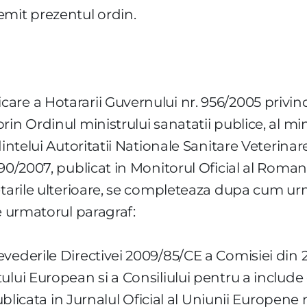
emit prezentul ordin.
re a Hotararii Guvernului nr. 956/2005 privind
in Ordinul ministrului sanatatii publice, al min
dintelui Autoritatii Nationale Sanitare Veterina
90/2007, publicat in Monitorul Oficial al Romanie
etarile ulterioare, se completeaza dupa cum u
e urmatorul paragraf:
vederile Directivei 2009/85/CE a Comisiei din 2
ului European si a Consiliului pentru a include
ublicata in Jurnalul Oficial al Uniunii Europene n