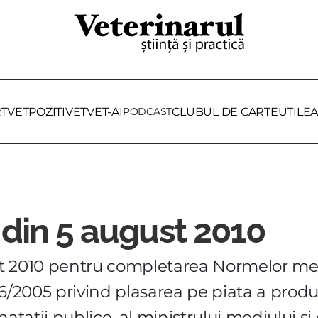
RTVET
POZITIVET
VET-AI
PODCAST
CLUBUL DE CARTE
UTILE
A
 din 5 august 2010
t 2010 pentru completarea Normelor met
56/2005 privind plasarea pe piata a prod
atatii publice, al ministrului mediului si 