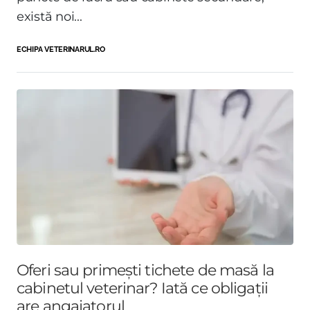
există noi...
ECHIPA VETERINARUL.RO
Oferi sau primești tichete de masă la
cabinetul veterinar? Iată ce obligații
are angajatorul