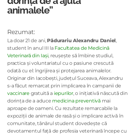
dorința de a ajuta
animalele”
Rezumat:
La doar 21 de ani,
Pădurariu Alexandru Daniel
,
student în anul III la
Facultatea de Medicină
Veterinară din Iași
, reușește să îmbine studiul,
practica și voluntariatul cu o pasiune crescută
odată cu el: îngrijirea și protejarea animalelor.
Originar din Iacobești, județul Suceava, Alexandru
s-a făcut remarcat prin implicarea în campanii de
vaccinare
gratuită a
iepurilor
, o inițiativă născută din
dorința de a aduce
medicina preventivă
mai
aproape de oameni. Cu rezultate remarcabile la
expoziții de animale de rasă și o implicare activă în
comunitate, tânărul student dovedește că
devotamentul față de profesia veterinară începe cu