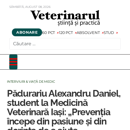
SÂMBĂTĂ,
AUGUST
08,
2026
ABONARE
60 PCT
120 PCT
ABSOLVENT
STUD
CAUTARE
INTERVIURI & VIAȚĂ DE MEDIC
Pădurariu Alexandru Daniel,
student la Medicină
Veterinară Iași: „Prevenția
începe din pasiune și din