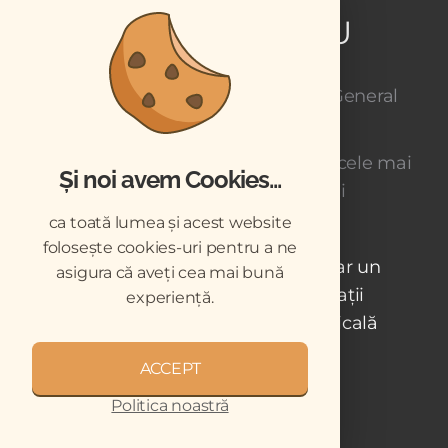
CABINETUL TĂU
Înregistrează-te la Newsletterul General
GRATUIT
expediat o dată pe săptămână cu cele mai
Și noi avem Cookies...
importante știri și informații
ca toată lumea și acest website
folosește cookies-uri pentru a ne
Abonații revistelor primesc lunar un
asigura că aveți cea mai bună
newsletter dedicat cu informații
experiență.
relevante pentru practica medicală
veterinară
ACCEPT
Politica noastră
sau
ABONEAZĂ-TE