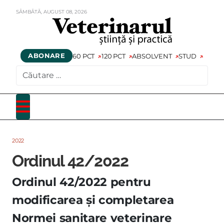
SÂMBĂTĂ,
AUGUST
08,
2026
ABONARE
60 PCT
120 PCT
ABSOLVENT
STUD
CAUTARE
2022
Ordinul 42/2022
Ordinul 42/2022 pentru
modificarea şi completarea
Normei sanitare veterinare