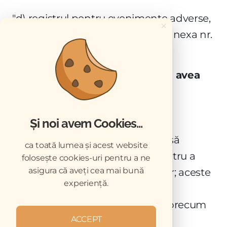
"d) registrul pentru evenimente adverse,
×
conform modelului prevăzut în anexa nr.
20."
22.
Articolul 33 se modifică şi va avea
următorul cuprins:
"Art. 33
Și noi avem Cookies...
Înregistrările distribuţiei trebuie să
ca toată lumea și acest website
conţină suficiente informaţii pentru a
folosește cookies-uri pentru a ne
permite trasabilitatea produselor; aceste
asigura că aveți cea mai bună
experiență.
înregistrări trebuie să faciliteze
retragerea unei serii de produs, precum
şi identificarea beneficiarilor."
ACCEPT