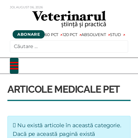
JOI,
AUGUST
06,
2026
ABONARE
60 PCT
120 PCT
ABSOLVENT
STUD
CAUTARE
ARTICOLE MEDICALE PET
Info
Nu există articole în această categorie.
Dacă pe această pagină există