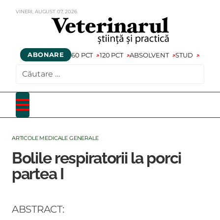
VINERI,
AUGUST
07,
2026
ABONARE
60 PCT
120 PCT
ABSOLVENT
STUD
CAUTARE
ARTICOLE MEDICALE GENERALE
Bolile respiratorii la porci
partea I
ABSTRACT: