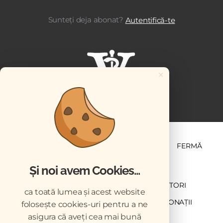
Sunteți deja abonat?
Autentifică-te
×
ȘTIINȚĂ ȘI PRACTICĂ
BUSINESS
PET
FERMĂ
Și noi avem Cookies...
NEWSLETTER
ABONARE
CONTRIBUTORI
ca toată lumea și acest website
DESCĂRCĂRI
ACREDITARE CMVRO
DONAȚII
folosește cookies-uri pentru a ne
asigura că aveți cea mai bună
CHESTIONAR