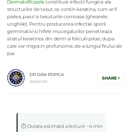
Dermatofitozele
constituie infectii fungice ale
structurilor de tesut ce contin keratina, cum ar fi
pielea, parul si tesuturile cornoase (ghearele,
unghiile). Pentru producerea infectiei sporii
germinativi si hifele mucegaiurilor penetreaza
stratul keratinos din derm si foliculii pilosi, dupa
care vor migra in profunzime, de-a lungul firului de
par.
DR DAN POPICA
SHARE
18.MAR.2011
:
⏱️ Durata estimată a lecturii: ~4 min