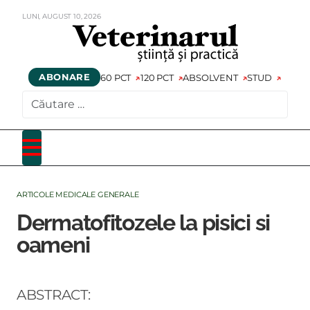
LUNI,
AUGUST
10,
2026
ABONARE
60 PCT
120 PCT
ABSOLVENT
STUD
CAUTARE
ARTICOLE MEDICALE GENERALE
Dermatofitozele la pisici si
oameni
ABSTRACT: