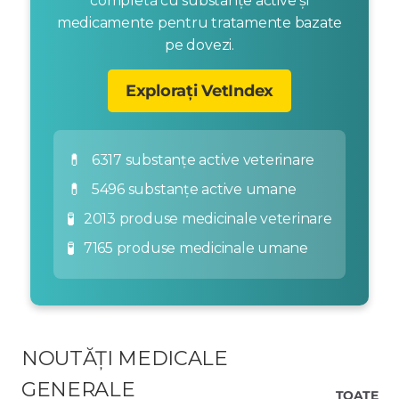
completă cu substanțe active și
medicamente pentru tratamente bazate
pe dovezi.
Explorați VetIndex
💊
6317 substanțe active veterinare
💊
5496 substanțe active umane
🧪
2013 produse medicinale veterinare
🧪
7165 produse medicinale umane
NOUTĂȚI MEDICALE
GENERALE
TOATE