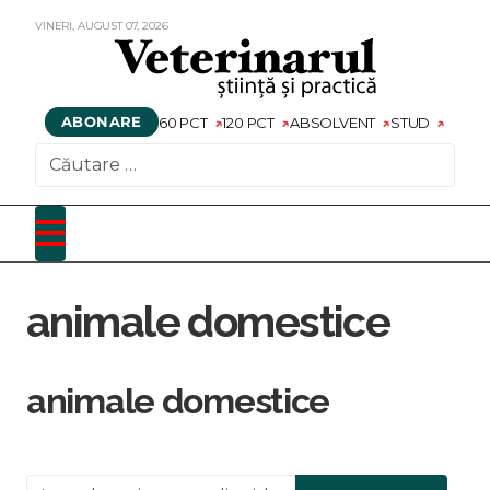
VINERI,
AUGUST
07,
2026
ABONARE
60 PCT
120 PCT
ABSOLVENT
STUD
CAUTARE
animale domestice
animale domestice
Introduceți o parte din titlu.