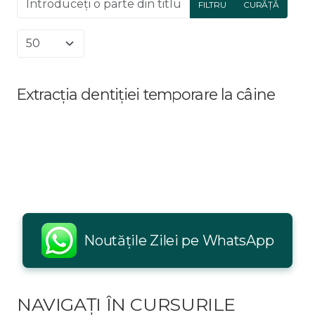
FILTRU
CURĂȚĂ
Afișare #
Extracția dentiției temporare la câine
Noutățile Zilei pe WhatsApp
NAVIGAȚI ÎN CURSURILE