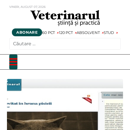
VINERI,
AUGUST
07,
2026
ABONARE
60 PCT
120 PCT
ABSOLVENT
STUD
CAUTARE