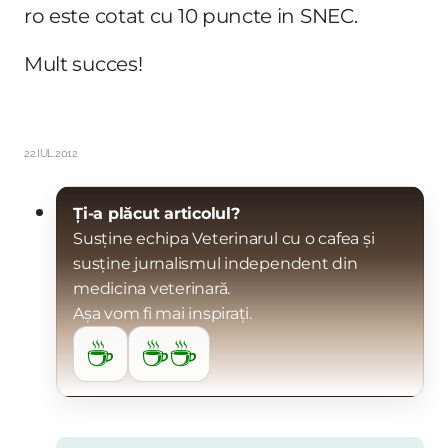
ro este cotat cu 10 puncte in SNEC.
Mult succes!
22.IUL.2012
Ți-a plăcut articolul?
Susține echipa Veterinarul cu o cafea și
susține jurnalismul independent din
medicina veterinară.
Așa vom fi mai inspirați.
☕
☕☕