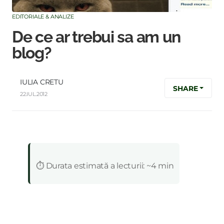
EDITORIALE & ANALIZE
De ce ar trebui sa am un
blog?
IULIA CRETU
SHARE
22.IUL.2012
:
⏱️ Durata estimată a lecturii: ~4 min