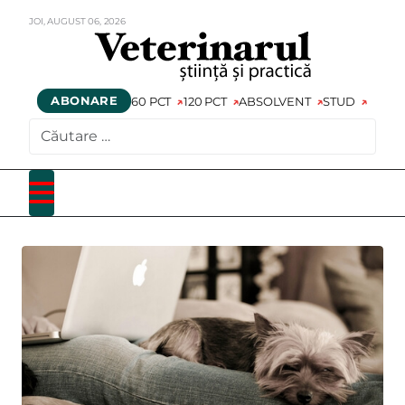
JOI,
AUGUST
06,
2026
ABONARE
60 PCT
120 PCT
ABSOLVENT
STUD
CAUTARE