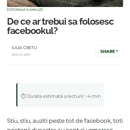
EDITORIALE & ANALIZE
De ce ar trebui sa folosesc
facebookul?
IULIA CRETU
SHARE
29.AUG.2013
:
⏱️ Durata estimată a lecturii: ~4 min
Stiu, stiu, auziti peste tot de facebook, toti
prietenii dvoastra au cont si urmaresc