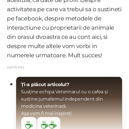
activitatea pe care va trebui sa o sustineti
pe facebook, despre metodele de
interactiune cu proprietarii de animale
din orasul dvoastra ce au cont aici, si
despre multe altele vom vorbi in
numerele urmatoare. Mult succes!
29.AUG.2013
Ți-a plăcut articolul?
Susține echipa Veterinarul cu o cafea și
susține jurnalismul independent din
medicina veterinară.
Așa vom fi mai inspirați.
☕
☕☕