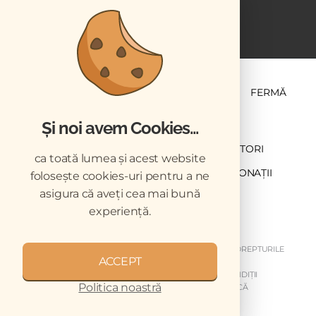
ȘTIINȚĂ ȘI PRACTICĂ
BUSINESS
PET
FERMĂ
Și noi avem Cookies...
NEWSLETTER
ABONARE
CONTRIBUTORI
ca toată lumea și acest website
DESCĂRCĂRI
ACREDITARE CMVRO
DONAȚII
folosește cookies-uri pentru a ne
asigura că aveți cea mai bună
CHESTIONAR
experiență.
COPYRIGHT © 2026 REVISTELE VETERINARUL. TOATE DREPTURILE
ACCEPT
REZERVATE.
DESPRE NOI
GDPR
MY GDPR
TERMENI ȘI CONDIȚII
Politica noastră
DISCLAIMER
ARHIVA NEWSLETTER
CODUL DE ETICĂ
MEDIA KIT