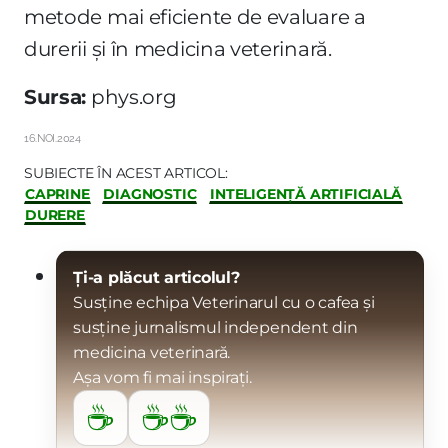
metode mai eficiente de evaluare a
durerii și în medicina veterinară.
Sursa:
phys.org
16.NOI.2024
SUBIECTE ÎN ACEST ARTICOL:
CAPRINE
DIAGNOSTIC
INTELIGENȚĂ ARTIFICIALĂ
DURERE
Ți-a plăcut articolul?
Susține echipa Veterinarul cu o cafea și
susține jurnalismul independent din
medicina veterinară.
Așa vom fi mai inspirați.
☕
☕☕