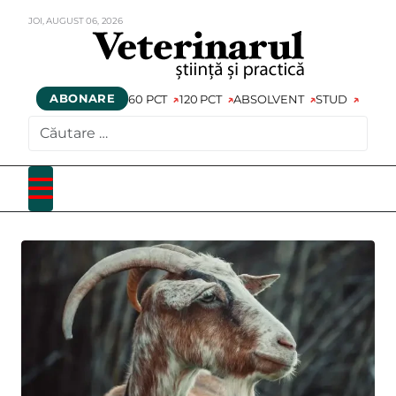
JOI,
AUGUST
06,
2026
ABONARE
60 PCT
120 PCT
ABSOLVENT
STUD
CAUTARE