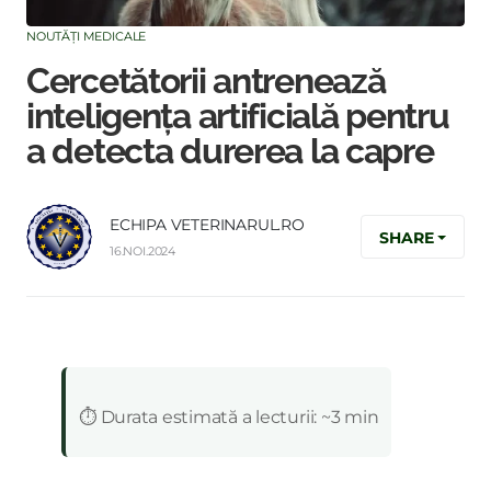
NOUTĂȚI MEDICALE
Cercetătorii antrenează
inteligența artificială pentru
a detecta durerea la capre
ECHIPA VETERINARUL.RO
SHARE
16.NOI.2024
:
⏱️ Durata estimată a lecturii: ~3 min