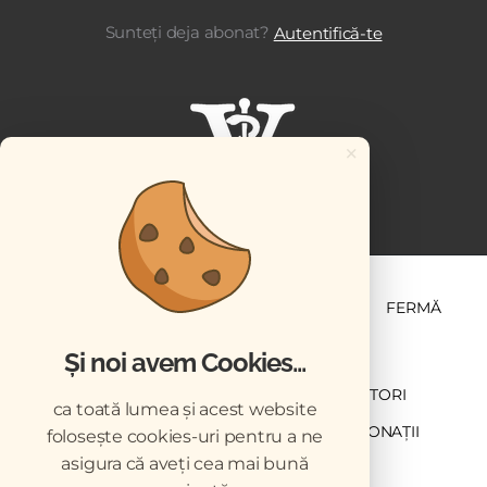
Sunteți deja abonat?
Autentifică-te
×
ȘTIINȚĂ ȘI PRACTICĂ
BUSINESS
PET
FERMĂ
Și noi avem Cookies...
NEWSLETTER
ABONARE
CONTRIBUTORI
ca toată lumea și acest website
DESCĂRCĂRI
ACREDITARE CMVRO
DONAȚII
folosește cookies-uri pentru a ne
asigura că aveți cea mai bună
CHESTIONAR