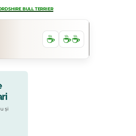
ORDSHIRE BULL TERRIER
☕
☕☕
e
ri
u și