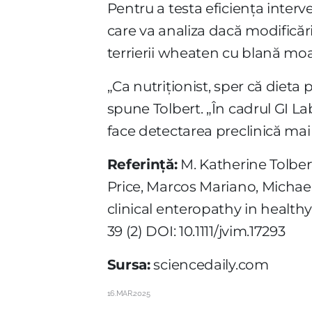
Pentru a testa eficiența interv
care va analiza dacă modificări
terrierii wheaten cu blană moa
„Ca nutriționist, sper că dieta p
spune Tolbert. „În cadrul GI L
face detectarea preclinică mai 
Referință:
M. Katherine Tolber
Price, Marcos Mariano, Michael
clinical enteropathy in healthy
39 (2) DOI: 10.1111/jvim.17293
Sursa:
sciencedaily.com
16.MAR.2025