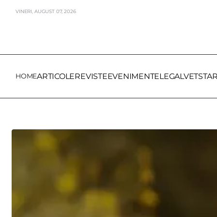
VINERI,
AUGUST
07,
2026
HOME
ARTICOLE
REVISTE
EVENIMENTE
LEGALVET
STA