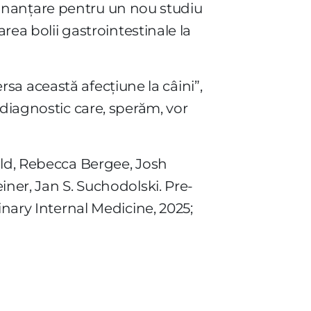
t finanțare pentru un nou studiu
rea bolii gastrointestinale la
ersa această afecțiune la câini”,
 diagnostic care, sperăm, vor
ald, Rebecca Bergee, Josh
iner, Jan S. Suchodolski. Pre‐
inary Internal Medicine, 2025;