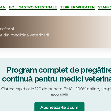
MAN
BOLI GASTROINTESTINALE
TERRIER WHEATEN
STAFF
cafea și
t din medicina veterinară.
Program complet de pregătir
continuă pentru medici veterina
Obține rapid cele 120 de puncte EMC – 100% online, simpl
accesibil!
Abonează-te acum