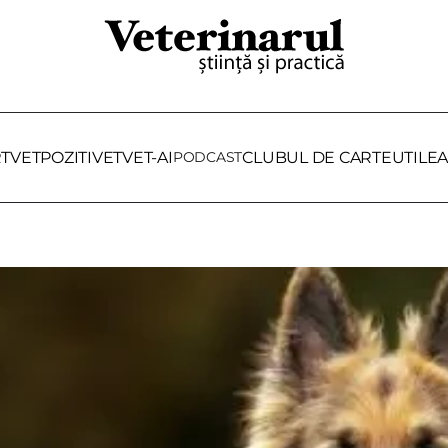
RTVET
POZITIVET
VET-AI
PODCAST
CLUBUL DE CARTE
UTILE
A