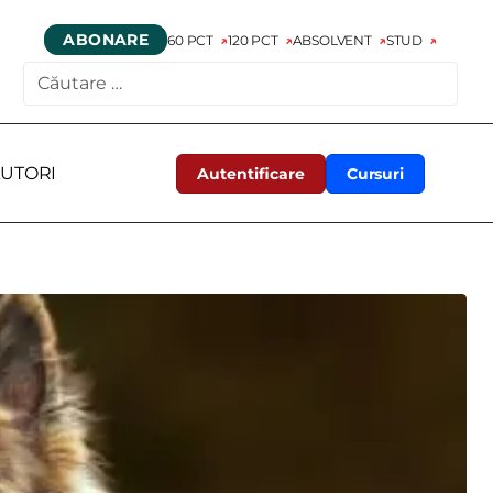
ABONARE
60 PCT
120 PCT
ABSOLVENT
STUD
CAUTARE
UTORI
Autentificare
Cursuri