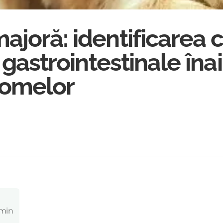
joră: identificarea câ
i gastrointestinale îna
tomelor
 min