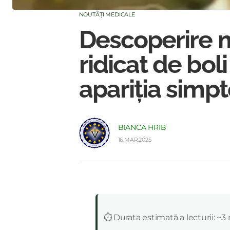
NOUTĂȚI MEDICALE
Descoperire ma
ridicat de bol
apariția simp
BIANCA HRIB
16.MAR.2025
:
⏱️ Durata estimată a lecturii: ~3