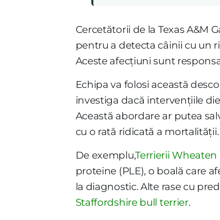
Cercetătorii de la Texas A&M Ga
pentru a detecta câinii cu un r
Aceste afecțiuni sunt responsab
Echipa va folosi această descop
investiga dacă intervențiile diet
Această abordare ar putea salva
cu o rată ridicată a mortalității.
De exemplu,
Terrierii Wheaten
proteine (PLE), o boală care af
la diagnostic. Alte rase cu pred
Staffordshire bull terrier
.