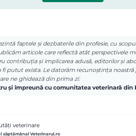
ezintă faptele și dezbaterile din profesie, cu scopul
licăm articole care reflectă atât perspectivele me
 contribuția și implicarea adusă, editorilor și abo
 fi putut exista. Le datorăm recunoștința noastră
care ne ghidează din prima zi:
ntru și împreună cu comunitatea veterinară din
tăți veterinare
l săptămânal Veterinarul.ro