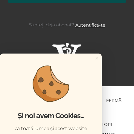
Sunteți deja abonat?
Autentifică-te
×
ȘTIINȚĂ ȘI PRACTICĂ
BUSINESS
PET
FERMĂ
Și noi avem Cookies...
NEWSLETTER
ABONARE
CONTRIBUTORI
ca toată lumea și acest website