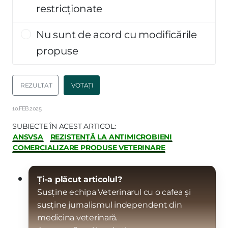
restricționate
Nu sunt de acord cu modificările
propuse
REZULTAT
VOTAȚI
10.FEB.2025
SUBIECTE ÎN ACEST ARTICOL:
ANSVSA
REZISTENȚĂ LA ANTIMICROBIENI
COMERCIALIZARE PRODUSE VETERINARE
Ți-a plăcut articolul?
Susține echipa Veterinarul cu o cafea și
susține jurnalismul independent din
medicina veterinară.