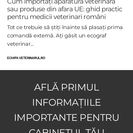
Cum importați aparatură veterinară
sau produse din afara UE: ghid practic
pentru medicii veterinari români
Tot ce trebuie să știți înainte să plasați prima
comandă externă. Ați găsit un ecograf
veterinar...
ECHIPA VETERINARUL.RO
AFLĂ PRIMUL
INFORMAȚIILE
IMPORTANTE PENTRU
CABINETUL TĂU