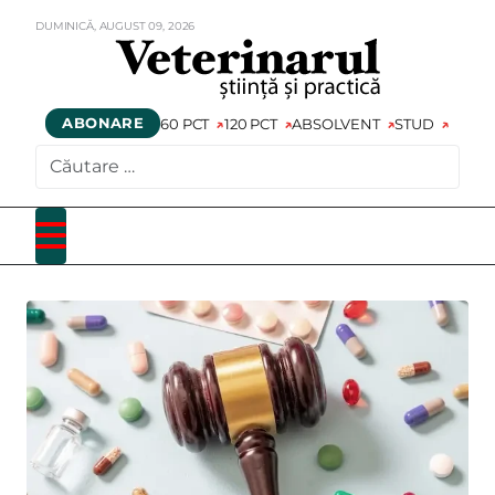
DUMINICĂ,
AUGUST
09,
2026
ABONARE
60 PCT
120 PCT
ABSOLVENT
STUD
CAUTARE