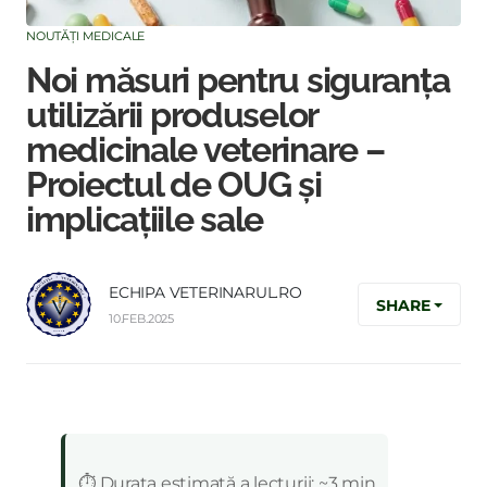
NOUTĂȚI MEDICALE
Noi măsuri pentru siguranța
utilizării produselor
medicinale veterinare –
Proiectul de OUG și
implicațiile sale
ECHIPA VETERINARUL.RO
SHARE
10.FEB.2025
:
⏱️ Durata estimată a lecturii: ~3 min