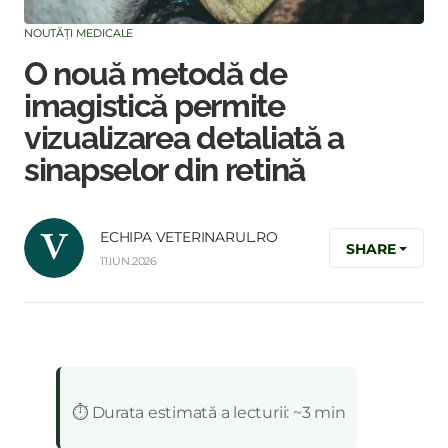
NOUTĂȚI MEDICALE
O nouă metodă de
imagistică permite
vizualizarea detaliată a
sinapselor din retină
ECHIPA VETERINARUL.RO
SHARE
11.IUN.2026
:
⏱️ Durata estimată a lecturii: ~3 min