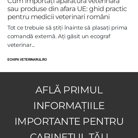
Cum importați aparatură veterinară
sau produse din afara UE: ghid practic
pentru medicii veterinari români
Tot ce trebuie să știți înainte să plasați prima
comandă externă. Ați găsit un ecograf
veterinar...
ECHIPA VETERINARUL.RO
AFLĂ PRIMUL
INFORMAȚIILE
IMPORTANTE PENTRU
CABINETUL TĂU