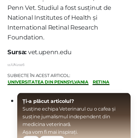
Penn Vet. Studiul a fost susținut de
National Institutes of Health și
International Retinal Research
Foundation.
Sursa:
vet.upenn.edu
11.IUN.2026
SUBIECTE ÎN ACEST ARTICOL:
UNIVERSITATEA DIN PENNSYLVANIA
RETINA
Ți-a plăcut articolul?
Susține echipa Veterinarul cu o cafea și
susține jurnalismul independent din
medicina veterinară.
Așa vom fi mai inspirați.