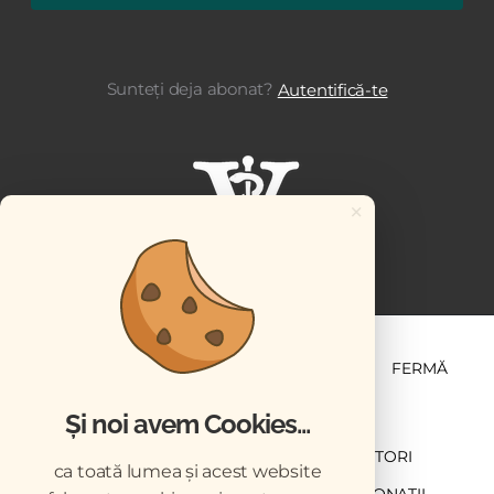
Sunteți deja abonat?
Autentifică-te
×
ȘTIINȚĂ ȘI PRACTICĂ
BUSINESS
PET
FERMĂ
Și noi avem Cookies...
NEWSLETTER
ABONARE
CONTRIBUTORI
ca toată lumea și acest website
DESCĂRCĂRI
ACREDITARE CMVRO
DONAȚII