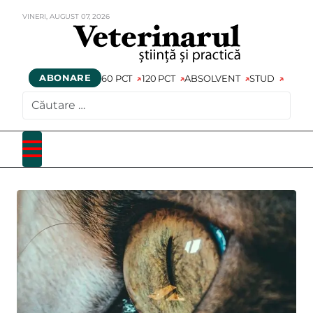
VINERI,
AUGUST
07,
2026
ABONARE
60 PCT
120 PCT
ABSOLVENT
STUD
CAUTARE