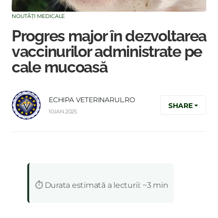
NOUTĂȚI MEDICALE
Progres major în dezvoltarea
vaccinurilor administrate pe
cale mucoasă
ECHIPA VETERINARUL.RO
SHARE
10.IAN.2025
:
⏱️ Durata estimată a lecturii: ~3 min