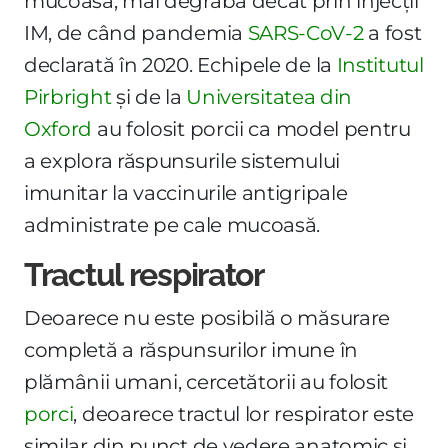
mucoasă, mai degrabă decât prin injecții
IM, de când pandemia
SARS-CoV-2
a fost
declarată în 2020. Echipele de la
Institutul
Pirbright
și de la
Universitatea din
Oxford
au folosit porcii ca model pentru
a explora răspunsurile sistemului
imunitar la vaccinurile antigripale
administrate pe cale mucoasă.
Tractul respirator
Deoarece nu este posibilă o măsurare
completă a răspunsurilor imune în
plămânii umani, cercetătorii au folosit
porci
, deoarece tractul lor respirator este
similar din punct de vedere anatomic și