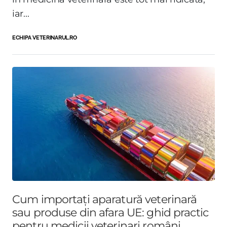
iar...
ECHIPA VETERINARUL.RO
Cum importați aparatură veterinară
sau produse din afara UE: ghid practic
pentru medicii veterinari români