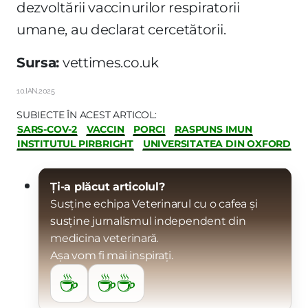
dezvoltării vaccinurilor respiratorii
umane, au declarat cercetătorii.
Sursa:
vettimes.co.uk
10.IAN.2025
SUBIECTE ÎN ACEST ARTICOL:
SARS-COV-2
VACCIN
PORCI
RASPUNS IMUN
INSTITUTUL PIRBRIGHT
UNIVERSITATEA DIN OXFORD
Ți-a plăcut articolul?
Susține echipa Veterinarul cu o cafea și
susține jurnalismul independent din
medicina veterinară.
Așa vom fi mai inspirați.
☕
☕☕