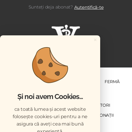
Sunteți deja abonat?
Autentifică-te
×
ȘTIINȚĂ ȘI PRACTICĂ
BUSINESS
PET
FERMĂ
Și noi avem Cookies...
NEWSLETTER
ABONARE
CONTRIBUTORI
ca toată lumea și acest website
DESCĂRCĂRI
ACREDITARE CMVRO
DONAȚII
folosește cookies-uri pentru a ne
asigura că aveți cea mai bună
CHESTIONAR
experiență.