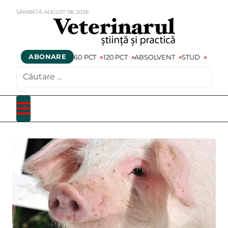
SÂMBĂTĂ,
AUGUST
08,
2026
ABONARE
60 PCT
120 PCT
ABSOLVENT
STUD
CAUTARE